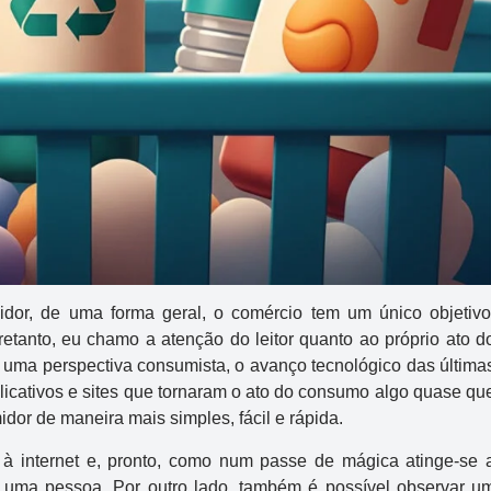
or, de uma forma geral, o comércio tem um único objetivo
etanto, eu chamo a atenção do leitor quanto ao próprio ato d
e uma perspectiva consumista, o avanço tecnológico das última
icativos e sites que tornaram o ato do consumo algo quase qu
idor de maneira mais simples, fácil e rápida.
 à internet e, pronto, como num passe de mágica atinge-se 
 uma pessoa. Por outro lado, também é possível observar u