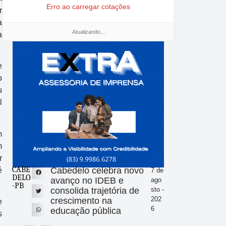
Erro ao carregar cotações
r
a
Atualizando...
a
e
o
u
l
m
m
r
CABE
Cabedelo celebra novo
é
7 de
DELO
avanço no IDEB e
ago
-PB
consolida trajetória de
sto -
202
crescimento na
e
6
educação pública
s