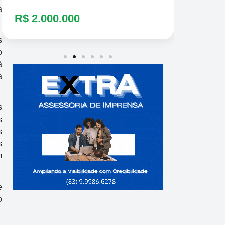
a
R$ 2.000.000
s
o
à
a
s
s
s
s
m
e
o