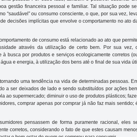
oa gestão financeira pessoal e familiar. Tal situação pode se
o “saudável” ou consumo consciente, o que, por sua vez, lev
e decisões implícitas que envolve o comportamento no ato d
omportamento de consumo está relacionado ao ato que permit
ssidade através da utilização de certo bem. Por sua vez, 
e à busca por produtos e serviços ecologicamente corretos (o
gua e energia, à utilização dos bens até o final de sua vida úti
 tornando uma tendência na vida de determinadas pessoas. E
ndo a ser deixados de lado e sendo substituídos por ações be
ola ao supermercado; diminuir o uso de produtos plásticos; faze
idores, comprar apenas por comprar já não faz mais sentido; 
nsumidores pensassem de forma puramente racional, eles s
te corretos, considerando o fato de que estes causam meno
ctar o bem-estar de quem os comprou para consumir.