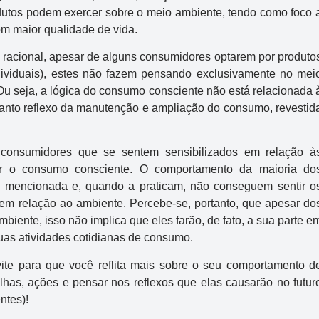
utos podem exercer sobre o meio ambiente, tendo como foco 
m maior qualidade de vida.
e racional, apesar de alguns consumidores optarem por produto
ividuais), estes não fazem pensando exclusivamente no mei
u seja, a lógica do consumo consciente não está relacionada 
nto reflexo da manutenção e ampliação do consumo, revestid
consumidores que se sentem sensibilizados em relação à
ar o consumo consciente. O comportamento da maioria do
o mencionada e, quando a praticam, não conseguem sentir o
a em relação ao ambiente. Percebe-se, portanto, que apesar do
biente, isso não implica que eles farão, de fato, a sua parte e
uas atividades cotidianas de consumo.
ite para que você reflita mais sobre o seu comportamento d
has, ações e pensar nos reflexos que elas causarão no futur
ntes)!