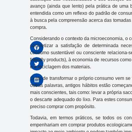
avanço (ainda que lento) pela prática de uma b
entendida como um reflexo do padrão de consum
à busca pela compreensão acerca das tomadas d
compra.
Considerando o contexto da microeconomia, o c
concretizar a satisfação de determinada nece
consumo sustentável ou consciente relaciona-s
friendly products), à economia de recursos como á
e à reciclagem dos materiais.
O ato de transformar o próprio consumo vem se
outras palavras, antigos hábitos estão começa
mais conscientes, tais como: levar a própria sac
o descarte adequado do lixo. Para estes consum
preciso comprar com propósito.
Todavia, em termos práticos, se todos os co
empenhariam em comprar produtos ecologicamen
impacto ao meio ambiente e podem também impa