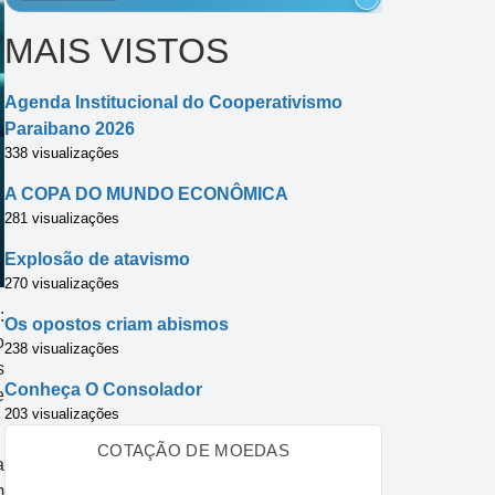
MAIS VISTOS
Agenda Institucional do Cooperativismo
Paraibano 2026
338 visualizações
A COPA DO MUNDO ECONÔMICA
281 visualizações
Explosão de atavismo
270 visualizações
:
Os opostos criam abismos
o
238 visualizações
s
Conheça O Consolador
e
203 visualizações
COTAÇÃO DE MOEDAS
a
m