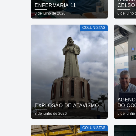
ENFERMARIA 11
CELSO
8 de julho de 2026
6 de julho
COLUNISTAS
AGEND
EXPLOSÃO DE ATAVISMO
DO CO
PARAIB
8 de junho de 2026
5 de junho
COLUNISTAS