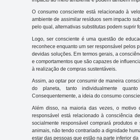
O consumo consciente está relacionado à velo
ambiente de assimilar resíduos sem impacto sub
pelo qual, alternativas substitutas podem suprir 
Logo, ser consciente é uma questão de educaç
reconhece enquanto um ser responsável pelos pr
Dupla Sena
devidas soluções. Em termos gerais, a consciên
e comportamentos que são capazes de influenciá
Concurso 2992
à realização de compras sustentáveis.
10
14
16
21
30
31
0
Assim, ao optar por consumir de maneira consci
do planeta, tanto individualmente quant
11
34
35
38
48
Consequentemente, a ideia do consumo conscie
Data:
05/08/2026
Além disso, na maioria das vezes, o motivo
responsável está relacionado à consciência de
Acumulou:
Sim
socialmente responsável comprará produtos e s
Próximo concurso:
2993
animais, não tendo contrariado a dignidade hum
estar das pessoas que estão na parte inferior d
R$ 750.000