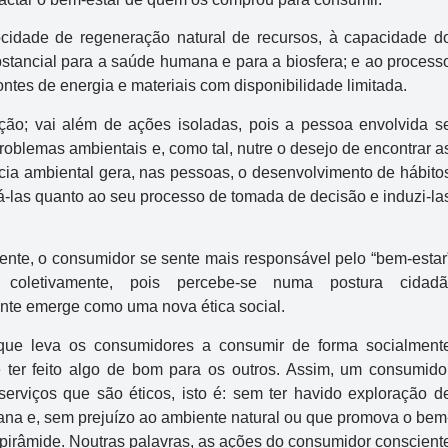
cidade de regeneração natural de recursos, à capacidade d
stancial para a saúde humana e para a biosfera; e ao process
fontes de energia e materiais com disponibilidade limitada.
ão; vai além de ações isoladas, pois a pessoa envolvida s
oblemas ambientais e, como tal, nutre o desejo de encontrar a
Mega-Sena
cia ambiental gera, nas pessoas, o desenvolvimento de hábito
-las quanto ao seu processo de tomada de decisão e induzi-la
Concurso 3041
2
16
21
24
31
43
54
ente, o consumidor se sente mais responsável pelo “bem-estar
o coletivamente, pois percebe-se numa postura cidadã
Data:
06/08/2026
nte emerge como uma nova ética social.
Acumulou:
Sim
 que leva os consumidores a consumir de forma socialment
Próximo concurso:
3042
 ter feito algo de bom para os outros. Assim, um consumido
erviços que são éticos, isto é: sem ter havido exploração d
R$ 165.000.000
ana e, sem prejuízo ao ambiente natural ou que promova o bem
a pirâmide. Noutras palavras, as ações do consumidor conscient