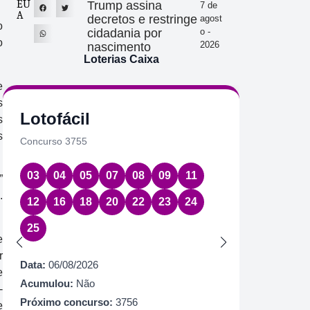
EU
Trump assina
7 de
A
decretos e restringe
agost
o
cidadania por
o -
o
2026
nascimento
Loterias Caixa
e
s
Lotofácil
Quin
s
s
Concurso 3755
Concurs
03
04
05
07
08
09
11
08
1
”
.
12
16
18
20
22
23
24
Data:
06
25
Acumul
e
Próximo
r
Data:
06/08/2026
e
R$ 60
Acumulou:
Não
-
Próximo concurso:
3756
e