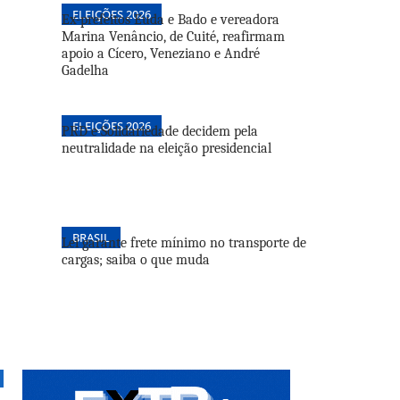
ELEIÇÕES 2026
Ex-prefeitos Euda e Bado e vereadora
Marina Venâncio, de Cuité, reafirmam
apoio a Cícero, Veneziano e André
Gadelha
ELEIÇÕES 2026
PRD e Solidariedade decidem pela
neutralidade na eleição presidencial
BRASIL
Lei garante frete mínimo no transporte de
cargas; saiba o que muda