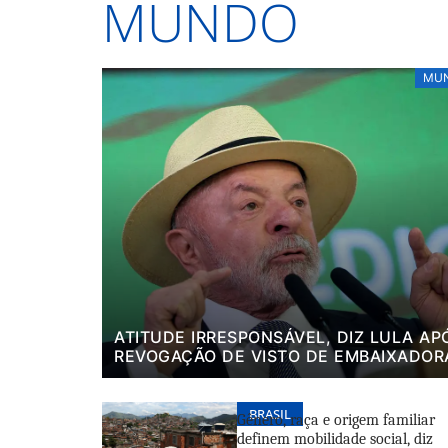
MUNDO
MU
ATITUDE IRRESPONSÁVEL, DIZ LULA AP
REVOGAÇÃO DE VISTO DE EMBAIXADOR
BRASIL
Gênero, raça e origem familiar
definem mobilidade social, diz