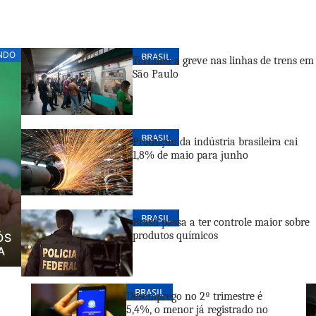
NDO
BRASIL
Termina a greve nas linhas de trens em
São Paulo
BRASIL
Produção da indústria brasileira cai
1,8% de maio para junho
BRASIL
Brasil passa a ter controle maior sobre
produtos químicos
ÓS
A
BRASIL
Desemprego no 2º trimestre é
5,4%, o menor já registrado no