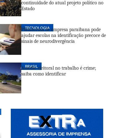
continuidade do atual projeto político no
Estado
TECNOLOGIA
Plataforma de empresa paraibana pode
ajudar escolas na identificação precoce de
sinais de neurodivergência
BRASIL
Assédio eleitoral no trabalho é crime;
 ‘PASSOS NA CIDADE’ PROMOVE INCLUSÃO SOCIAL E 
saiba como identificar
 EM SAÚDE MENTAL POR MEIO DA CORRIDA
e 2026