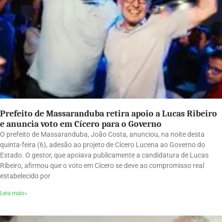
Prefeito de Massaranduba retira apoio a Lucas Ribeiro
e anuncia voto em Cícero para o Governo
O prefeito de Massaranduba, João Costa, anunciou, na noite desta
quinta-feira (6), adesão ao projeto de Cícero Lucena ao Governo do
Estado. O gestor, que apoiava publicamente a candidatura de Lucas
Ribeiro, afirmou que o voto em Cícero se deve ao compromisso real
estabelecido por
Leia mais»