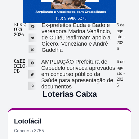
ELEIÇ
Ex-prefeitos Euda e Bado e
6 de
ÕES
vereadora Marina Venâncio,
ago
2026
de Cuité, reafirmam apoio a
sto -
202
Cícero, Veneziano e André
6
Gadelha
CABE
AMPLIAÇÃO Prefeitura de
6 de
DELO-
Cabedelo convoca aprovados
ago
PB
em concurso público da
sto -
202
Saúde para apresentação de
6
documentos
Loterias Caixa
Lotofácil
Concurso 3755