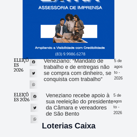
ELEIÇÕ
Veneziano: “Mandato de
5 de
ES
trabalho e de entregas não
agos
2026
se compra com dinheiro, se
to -
2026
conquista com trabalho”
ELEIÇÕ
Veneziano recebe apoio à
5 de
ES 2026
sua reeleição do presidente
agos
da Câmara e vereadores
to -
2026
de São Bento
Loterias Caixa