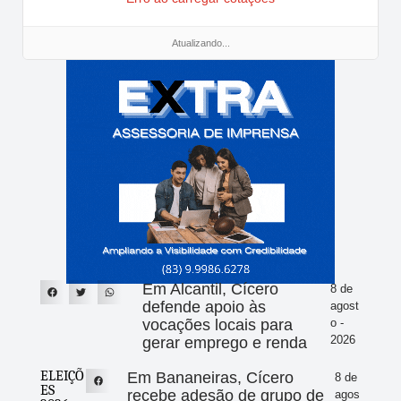
Atualizando...
Em Alcantil, Cícero
8 de
defende apoio às
agost
vocações locais para
o -
2026
gerar emprego e renda
ELEIÇÕ
Em Bananeiras, Cícero
8 de
ES
recebe adesão de grupo de
agos