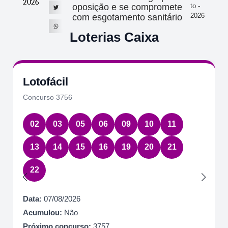
2026
oposição e se compromete
to -
2026
com esgotamento sanitário
Loterias Caixa
Lotofácil
Concurso 3756
02
03
05
06
09
10
11
13
14
15
16
19
20
21
22
Data:
07/08/2026
Acumulou:
Não
Próximo concurso:
3757