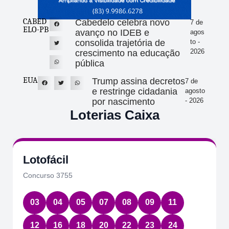
CABED
Cabedelo celebra novo
7 de
ELO-PB
avanço no IDEB e
agos
consolida trajetória de
to -
2026
crescimento na educação
pública
EUA
Trump assina decretos
7 de
e restringe cidadania
agosto
por nascimento
- 2026
Loterias Caixa
Lotofácil
Concurso 3755
03
04
05
07
08
09
11
12
16
18
20
22
23
24