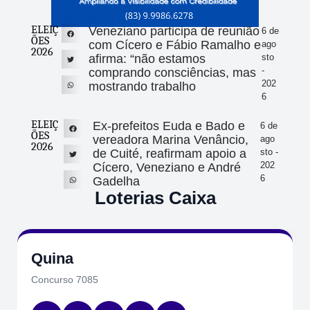
ELEIÇ
Veneziano participa de reunião
6 de
ÕES
com Cícero e Fábio Ramalho e
ago
2026
afirma: “não estamos
sto
-
comprando consciências, mas
202
mostrando trabalho
6
ELEIÇ
Ex-prefeitos Euda e Bado e
6 de
ÕES
vereadora Marina Venâncio,
ago
2026
de Cuité, reafirmam apoio a
sto -
202
Cícero, Veneziano e André
6
Gadelha
Loterias Caixa
Quina
Concurso 7085