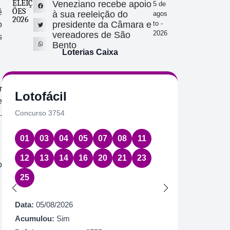
ELEIÇ
Veneziano recebe apoio
5 de
ÕES
ê
à sua reeleição do
agos
2026
presidente da Câmara e
to -
o
2026
vereadores de São
s
Bento
Loterias Caixa
r
Lotofácil
Quin
e
.
Concurso 3754
Concurs
01
03
04
05
07
08
11
17
2
12
13
14
16
20
21
23
o
Data:
05
25
Acumul
Próximo
Data:
05/08/2026
R$ 10
Acumulou:
Sim