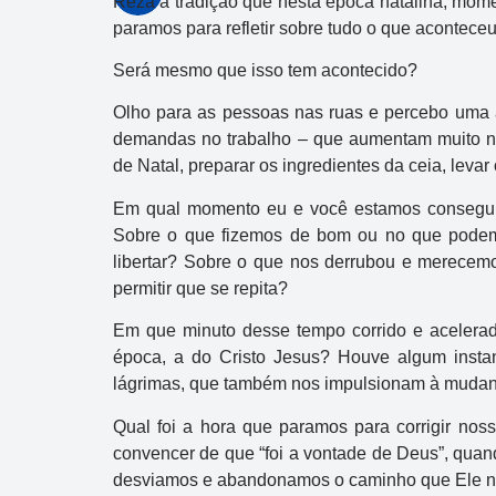
Reza a tradição que nesta época natalina, mo
paramos para refletir sobre tudo o que acontece
Será mesmo que isso tem acontecido?
Olho para as pessoas nas ruas e percebo uma au
demandas no trabalho – que aumentam muito nes
de Natal, preparar os ingredientes da ceia, levar
Em qual momento eu e você estamos conseguin
Sobre o que fizemos de bom ou no que podem
libertar? Sobre o que nos derrubou e merecem
permitir que se repita?
Em que minuto desse tempo corrido e aceler
época, a do Cristo Jesus? Houve algum insta
lágrimas, que também nos impulsionam à muda
Qual foi a hora que paramos para corrigir nos
convencer de que “foi a vontade de Deus”, quan
desviamos e abandonamos o caminho que Ele nos