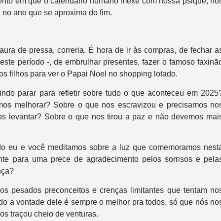
mento em que o calendário humano mexe com nossa psique, nó
u no ano que se aproxima do fim.
ra de pressa, correria. É hora de ir às compras, de fechar a
te período -, de embrulhar presentes, fazer o famoso faxinã
 os filhos para ver o Papai Noel no shopping lotado.
do parar para refletir sobre tudo o que aconteceu em 2025
os melhorar? Sobre o que nos escravizou e precisamos no
os levantar? Sobre o que nos tirou a paz e não devemos mai
ado eu e você meditamos sobre a luz que comemoramos nest
nte para uma prece de agradecimento pelos sorrisos e pela
nça?
sos pesados preconceitos e crenças limitantes que tentam no
do a vontade dele é sempre o melhor pra todos, só que nós no
 traçou cheio de venturas.