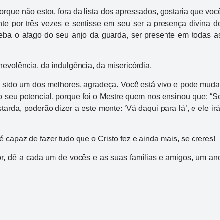
 porque não estou fora da lista dos apressados, gostaria que voc
te por três vezes e sentisse em seu ser a presença divina d
ba o afago do seu anjo da guarda, ser presente em todas a
nevolência, da indulgência, da misericórdia.
sido um dos melhores, agradeça. Você está vivo e pode muda
Mega-Sena
o seu potencial, porque foi o Mestre quem nos ensinou que: “S
rda, poderão dizer a este monte: ‘Vá daqui para lá’, e ele irá
Concurso 3040
2
03
16
24
30
49
54
capaz de fazer tudo que o Cristo fez e ainda mais, se creres!
or, dê a cada um de vocês e as suas famílias e amigos, um an
Data:
04/08/2026
Acumulou:
Sim
Próximo concurso:
3041
R$ 150.000.000