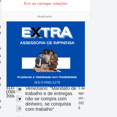
s
Erro ao carregar cotações
Atualizando...
s
o
?
s
s
a
s
ELEI
Veneziano: “Mandato de
5 de
ÇÕES
trabalho e de entregas
ago
2026
não se compra com
sto -
s
202
dinheiro, se conquista
s
6
com trabalho”