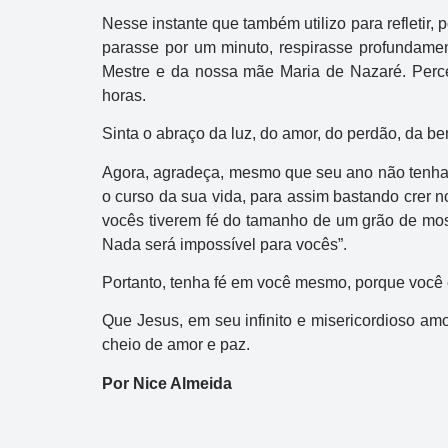
Nesse instante que também utilizo para refletir,
parasse por um minuto, respirasse profundamen
Mestre e da nossa mãe Maria de Nazaré. Perce
horas.
Sinta o abraço da luz, do amor, do perdão, da be
Agora, agradeça, mesmo que seu ano não tenha 
Dupla Sena
o curso da sua vida, para assim bastando crer n
vocês tiverem fé do tamanho de um grão de mosta
Concurso 2992
Nada será impossível para vocês”.
10
14
16
21
30
31
0
Portanto, tenha fé em você mesmo, porque você é 
11
34
35
38
48
Que Jesus, em seu infinito e misericordioso am
cheio de amor e paz.
Data:
05/08/2026
Por Nice Almeida
Acumulou:
Sim
Próximo concurso:
2993