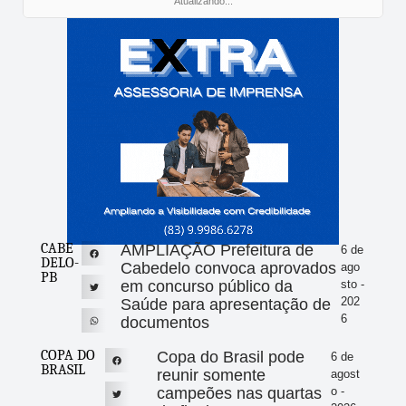
Atualizando...
CABE
AMPLIAÇÃO Prefeitura de
6 de
DELO-
Cabedelo convoca aprovados
ago
PB
em concurso público da
sto -
202
Saúde para apresentação de
6
documentos
COPA DO
Copa do Brasil pode
6 de
BRASIL
reunir somente
agost
campeões nas quartas
o -