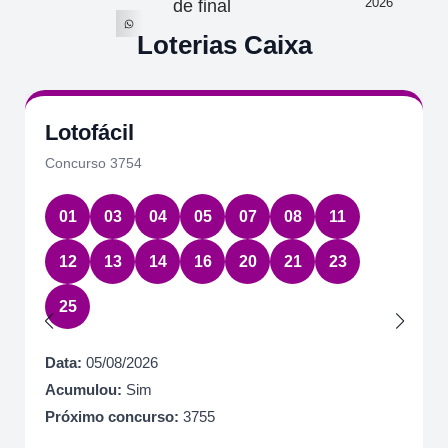
2026
de final
Loterias Caixa
Lotofácil
Qu
Concurso 3754
Conc
01
03
04
05
07
08
11
17
12
13
14
16
20
21
23
Data
Acu
25
Próx
Data:
05/08/2026
R$
Acumulou:
Sim
Próximo concurso:
3755