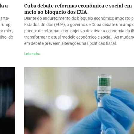
la a
Cuba debate reformas econômica e social em
meio ao bloqueio dos EUA
uarta-
Diante do endurecimento do bloqueio econômico imposto p
 Trump,
Estados Unidos (EUA), o governo de Cuba debate um ampl
Por mim,
pacote de reformas com objetivo de ativar a economia da il
ilho, do
transformar o atual modelo econômico e social. As mudan
em debate preveem alterações nas políticas fiscal,
Leia mais»