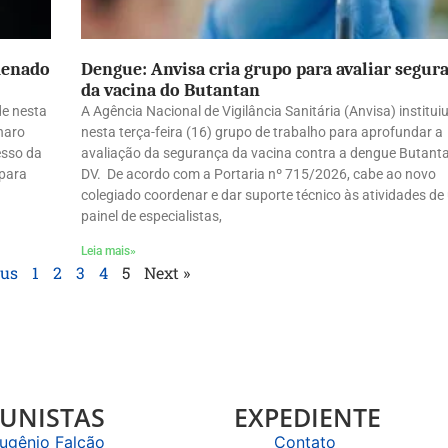
denado
Dengue: Anvisa cria grupo para avaliar segur
da vacina do Butantan
de nesta
A Agência Nacional de Vigilância Sanitária (Anvisa) institui
naro
nesta terça-feira (16) grupo de trabalho para aprofundar a
esso da
avaliação da segurança da vacina contra a dengue Butant
 para
DV. De acordo com a Portaria nº 715/2026, cabe ao novo
colegiado coordenar e dar suporte técnico às atividades de
painel de especialistas,
Leia mais»
ous
1
2
3
4
5
Next »
UNISTAS
EXPEDIENTE
ugênio Falcão
Contato