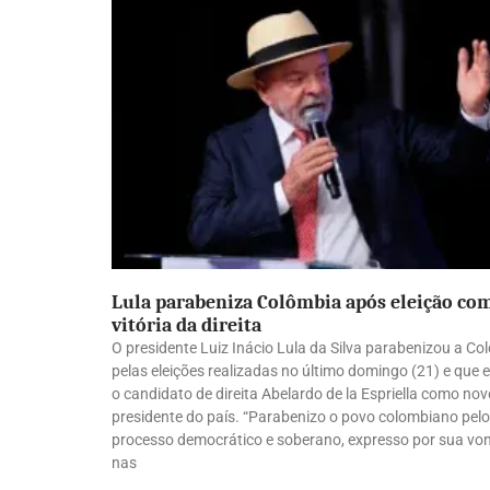
Lula parabeniza Colômbia após eleição co
vitória da direita
O presidente Luiz Inácio Lula da Silva parabenizou a Co
pelas eleições realizadas no último domingo (21) e que 
o candidato de direita Abelardo de la Espriella como nov
presidente do país. “Parabenizo o povo colombiano pelo
processo democrático e soberano, expresso por sua vo
nas