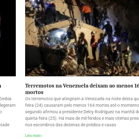
m
Terremotos na Venezuela deixam ao menos 1
mortos
lômbia
Os terremotos que atingiram a Venezuela na noite desta qu
elegeram
feira (24) causaram pelo menos 164 mortes até o momento
o
segundo afirmou a presidente Delcy Rodríguez na manhã d
quinta-feira (25). Há mais de mil feridos e mais vítimas pre
ntade
nos escombros das dezenas de prédios e casas
Leia mais»