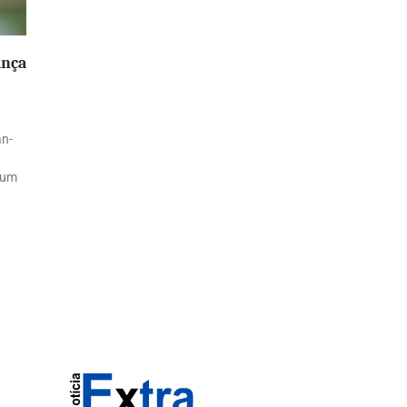
ança
u
an-
 um