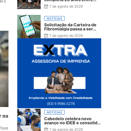
de e
avanços e desafios
7 de agosto de 2026
NOTÍCIAS
Solicitação da Carteira de
Fibromialgia passa a ser
exclusivamente pelo
7 de agosto de 2026
aplicativo João Pessoa na
Palma da Mão
NOTÍCIAS
e na
Cabedelo celebra novo
avanço no IDEB e consolida
trajetória de crescimento
 fase
7 de agosto de 2026
na educação pública