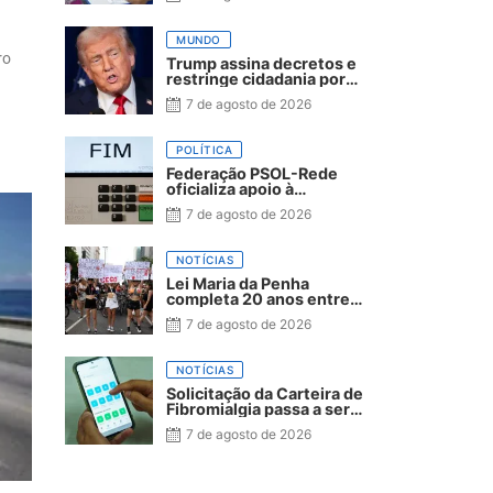
MUNDO
ro
Trump assina decretos e
restringe cidadania por
nascimento
7 de agosto de 2026
POLÍTICA
Federação PSOL-Rede
oficializa apoio à
candidatura de Lula à
7 de agosto de 2026
reeleição
NOTÍCIAS
Lei Maria da Penha
completa 20 anos entre
avanços e desafios
7 de agosto de 2026
NOTÍCIAS
Solicitação da Carteira de
Fibromialgia passa a ser
exclusivamente pelo
7 de agosto de 2026
aplicativo João Pessoa na
Palma da Mão