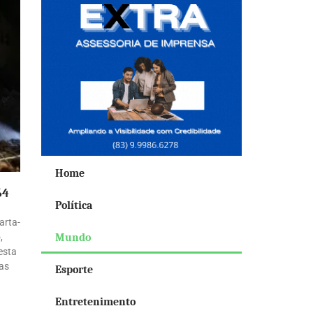
Home
64
Política
arta-
,
Mundo
esta
sas
Esporte
Entretenimento