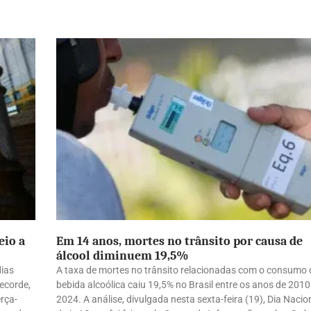
eio a
Em 14 anos, mortes no trânsito por causa de
álcool diminuem 19,5%
dias
A taxa de mortes no trânsito relacionadas com o consumo 
ecorde,
bebida alcoólica caiu 19,5% no Brasil entre os anos de 2010
rça-
2024. A análise, divulgada nesta sexta-feira (19), Dia Nacio