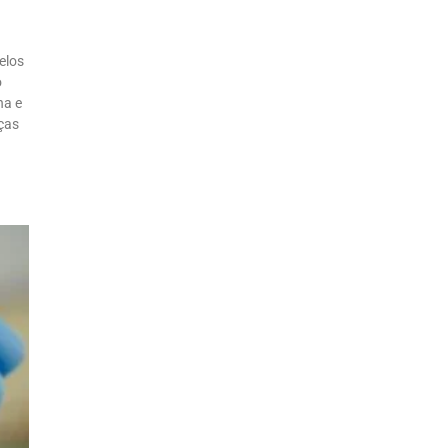
elos
o
ha e
ças