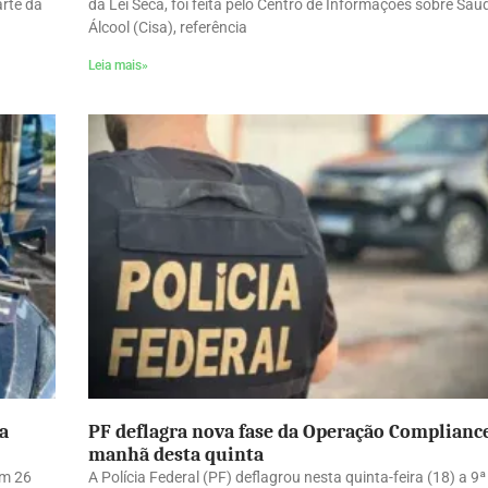
arte da
da Lei Seca, foi feita pelo Centro de Informações sobre Saú
Álcool (Cisa), referência
Leia mais»
a
PF deflagra nova fase da Operação Complianc
manhã desta quinta
am 26
A Polícia Federal (PF) deflagrou nesta quinta-feira (18) a 9ª