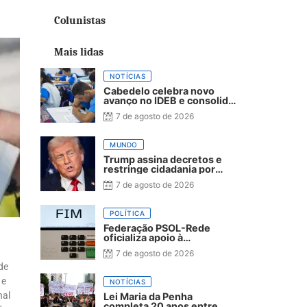
Colunistas
Mais lidas
NOTÍCIAS
Cabedelo celebra novo
avanço no IDEB e consolida
trajetória de crescimento
7 de agosto de 2026
na educação pública
MUNDO
Trump assina decretos e
restringe cidadania por
nascimento
7 de agosto de 2026
POLÍTICA
Federação PSOL-Rede
oficializa apoio à
candidatura de Lula à
7 de agosto de 2026
reeleição
de
 e
NOTÍCIAS
nal
Lei Maria da Penha
completa 20 anos entre