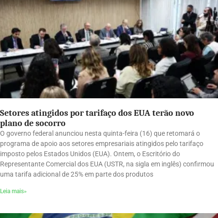
Setores atingidos por tarifaço dos EUA terão novo
plano de socorro
O governo federal anunciou nesta quinta-feira (16) que retomará o
programa de apoio aos setores empresariais atingidos pelo tarifaço
imposto pelos Estados Unidos (EUA). Ontem, o Escritório do
Representante Comercial dos EUA (USTR, na sigla em inglês) confirmou
uma tarifa adicional de 25% em parte dos produtos
Leia mais»