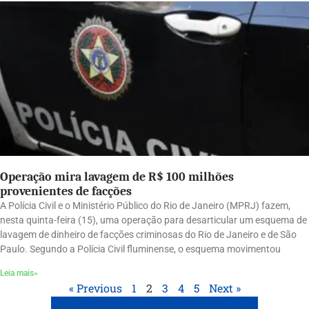
Operação mira lavagem de R$ 100 milhões
provenientes de facções
A Polícia Civil e o Ministério Público do Rio de Janeiro (MPRJ) fazem,
nesta quinta-feira (15), uma operação para desarticular um esquema de
lavagem de dinheiro de facções criminosas do Rio de Janeiro e de São
Paulo. Segundo a Polícia Civil fluminense, o esquema movimentou
Leia mais»
« Previous
1
2
3
4
5
Next »