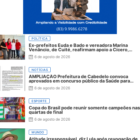
POLÍTICA
Ex-prefeitos Euda e Bado e vereadora Marina
Venâncio, de Cuité, reafirmam apoio a Cícero,
Veneziano e André Gadelha
6 de agosto de 2026
NOTÍCIAS
AMPLIAÇÃO Prefeitura de Cabedelo convoca
aprovados em concurso público da Saúde para
apresentação de documentos
6 de agosto de 2026
ESPORTE
Copa do Brasil pode reunir somente campeões nas
quartas de final
6 de agosto de 2026
MUNDO
Atitude irresponsável, diz Lula após revogação de