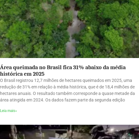
Área queimada no Brasil fica 31% abaixo da média
histórica em 2025
O Brasil registrou 12,7 milhões de hectares queimados em 2025, uma
redução de 31% em relação à média histórica, que é de 18,4 milhões de
hectares anuais. O resultado também corresponde a quase metade da
área atingida em 2024. Os dados fazem parte da segunda edição
Leia mais»