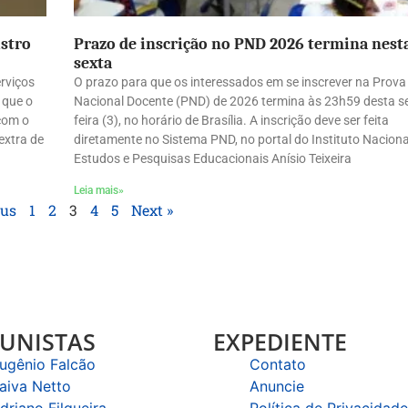
istro
Prazo de inscrição no PND 2026 termina nest
sexta
erviços
O prazo para que os interessados em se inscrever na Prova
 que o
Nacional Docente (PND) de 2026 termina às 23h59 desta s
 com o
feira (3), no horário de Brasília. A inscrição deve ser feita
extra de
diretamente no Sistema PND, no portal do Instituto Naciona
Estudos e Pesquisas Educacionais Anísio Teixeira
Leia mais»
ous
1
2
3
4
5
Next »
UNISTAS
EXPEDIENTE
ugênio Falcão
Contato
aiva Netto
Anuncie
driano Filgueira
Política de Privacidade