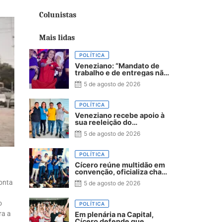
Colunistas
Mais lidas
POLÍTICA
Veneziano: “Mandato de
trabalho e de entregas não
se compra com dinheiro, se
5 de agosto de 2026
conquista com trabalho”
POLÍTICA
Veneziano recebe apoio à
sua reeleição do
presidente da Câmara e
5 de agosto de 2026
vereadores de São Bento
POLÍTICA
Cícero reúne multidão em
convenção, oficializa chapa
com Diogo Cunha Lima,
onta
5 de agosto de 2026
Veneziano e André
Gadelha e convoca Paraíba
a dar o próximo passo
o
POLÍTICA
ra a
Em plenária na Capital,
Cícero defende que