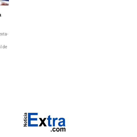
a
exta-
l de