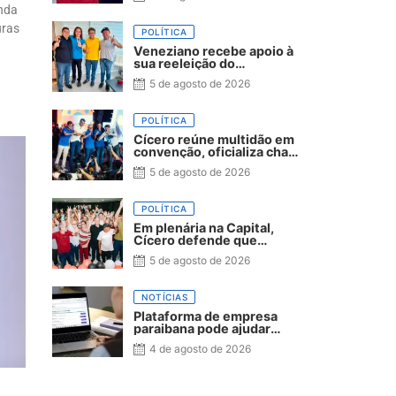
nda
uras
POLÍTICA
Veneziano recebe apoio à
sua reeleição do
presidente da Câmara e
5 de agosto de 2026
vereadores de São Bento
POLÍTICA
Cícero reúne multidão em
convenção, oficializa chapa
com Diogo Cunha Lima,
5 de agosto de 2026
Veneziano e André
Gadelha e convoca Paraíba
a dar o próximo passo
POLÍTICA
Em plenária na Capital,
Cícero defende que
qualidade do serviço
5 de agosto de 2026
público estadual supere o
da iniciativa privada
NOTÍCIAS
Plataforma de empresa
paraibana pode ajudar
escolas na identificação
4 de agosto de 2026
precoce de sinais de
neurodivergência