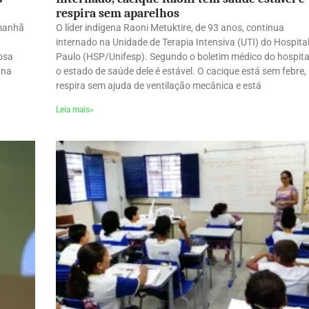
respira sem aparelhos
 manhã
O líder indígena Raoni Metuktire, de 93 anos, continua
internado na Unidade de Terapia Intensiva (UTI) do Hospita
osa
Paulo (HSP/Unifesp). Segundo o boletim médico do hospita
 na
o estado de saúde dele é estável. O cacique está sem febre,
respira sem ajuda de ventilação mecânica e está
Leia mais»