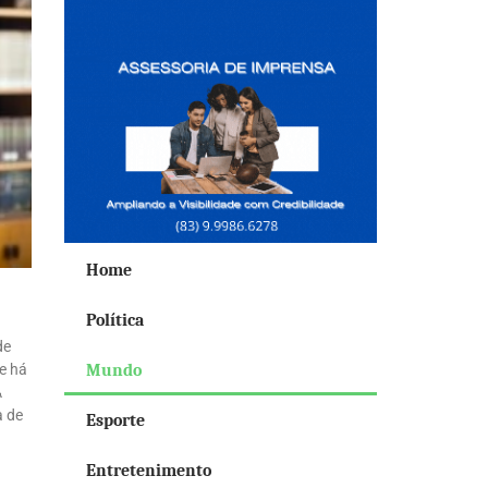
Home
Política
de
e há
Mundo
A
a de
Esporte
Entretenimento