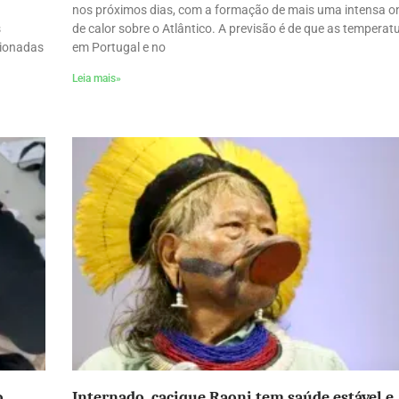
nos próximos dias, com a formação de mais uma intensa o
s
de calor sobre o Atlântico. A previsão é de que as temperat
cionadas
em Portugal e no
Leia mais»
o
Internado, cacique Raoni tem saúde estável e