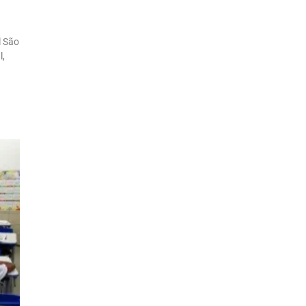
l São
l,