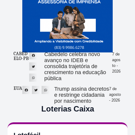
CABED
Cabedelo celebra novo
7 de
ELO-PB
avanço no IDEB e
agos
consolida trajetória de
to -
2026
crescimento na educação
pública
EUA
Trump assina decretos
7 de
e restringe cidadania
agosto
por nascimento
- 2026
Loterias Caixa