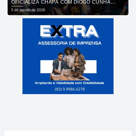
OFICIALIZA CHAPA COM DIOGO CUNHA
LIMA, VENEZIANO E ANDRÉ GADELHA E
5 de agosto de 2026
CONVOCA PARAÍBA A DAR O PRÓXIMO
PASSO