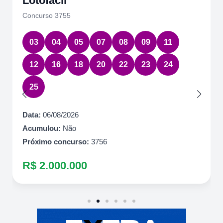
Quina
Concurso 7085
08
14
49
58
78
Data:
06/08/2026
Acumulou:
Não
Próximo concurso:
7086
R$ 600.000