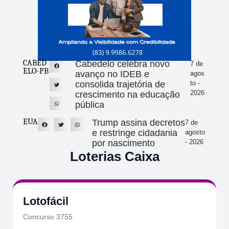
CABED
Cabedelo celebra novo
7 de
ELO-PB
avanço no IDEB e
agos
consolida trajetória de
to -
2026
crescimento na educação
pública
EUA
Trump assina decretos
7 de
e restringe cidadania
agosto
por nascimento
- 2026
Loterias Caixa
Lotofácil
Concurso 3755