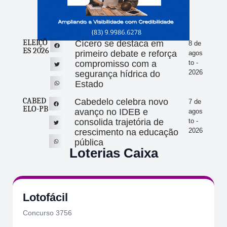
ELEIÇÕ
Cícero se destaca em
8 de
ES 2026
primeiro debate e reforça
agos
compromisso com a
to -
2026
segurança hídrica do
Estado
CABED
Cabedelo celebra novo
7 de
ELO-PB
avanço no IDEB e
agos
consolida trajetória de
to -
2026
crescimento na educação
pública
Loterias Caixa
Lotofácil
Concurso 3756