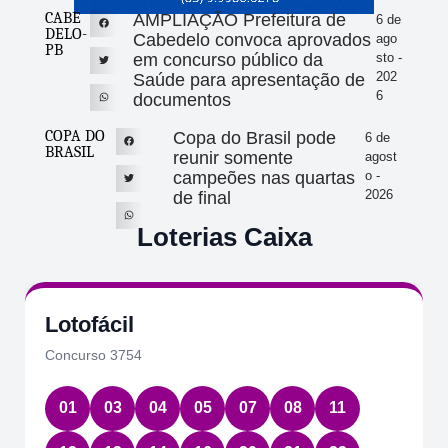
CABE
AMPLIAÇÃO Prefeitura de
6 de
DELO-
Cabedelo convoca aprovados
ago
PB
em concurso público da
sto -
202
Saúde para apresentação de
6
documentos
COPA DO
Copa do Brasil pode
6 de
BRASIL
reunir somente
agost
campeões nas quartas
o -
2026
de final
Loterias Caixa
Lotofácil
Concurso 3754
01
03
04
05
07
08
11