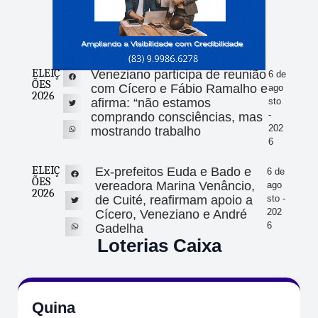
ELEIÇ
Veneziano participa de reunião
6 de
ÕES
com Cícero e Fábio Ramalho e
ago
2026
afirma: “não estamos
sto
-
comprando consciências, mas
202
mostrando trabalho
6
ELEIÇ
Ex-prefeitos Euda e Bado e
6 de
ÕES
vereadora Marina Venâncio,
ago
2026
de Cuité, reafirmam apoio a
sto -
202
Cícero, Veneziano e André
6
Gadelha
Loterias Caixa
Quina