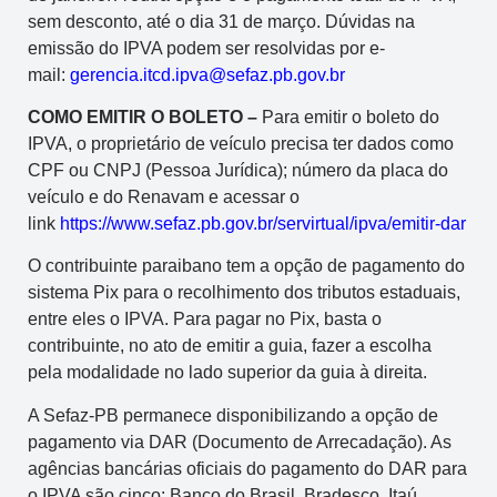
sem desconto, até o dia 31 de março. Dúvidas na
emissão do IPVA podem ser resolvidas por e-
mail:
gerencia.itcd.ipva@sefaz.pb.gov.br
COMO EMITIR O BOLETO –
Para emitir o boleto do
IPVA, o proprietário de veículo precisa ter dados como
CPF ou CNPJ (Pessoa Jurídica); número da placa do
veículo e do Renavam e acessar o
link
https://www.sefaz.pb.gov.br/servirtual/ipva/emitir-dar
O contribuinte paraibano tem a opção de pagamento do
sistema Pix para o recolhimento dos tributos estaduais,
entre eles o IPVA. Para pagar no Pix, basta o
contribuinte, no ato de emitir a guia, fazer a escolha
pela modalidade no lado superior da guia à direita.
A Sefaz-PB permanece disponibilizando a opção de
pagamento via DAR (Documento de Arrecadação). As
agências bancárias oficiais do pagamento do DAR para
o IPVA são cinco: Banco do Brasil, Bradesco, Itaú,