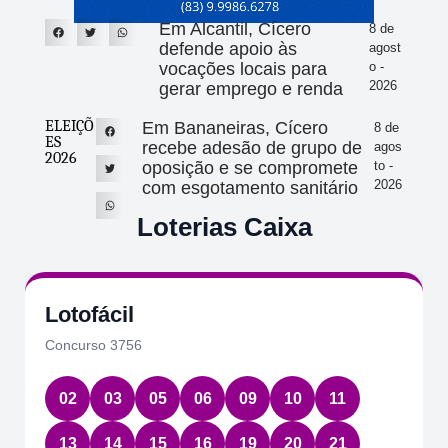
Em Alcantil, Cícero
8 de
defende apoio às
agost
vocações locais para
o -
2026
gerar emprego e renda
ELEIÇÕ
Em Bananeiras, Cícero
8 de
ES
recebe adesão de grupo de
agos
2026
oposição e se compromete
to -
2026
com esgotamento sanitário
Loterias Caixa
Lotofácil
Concurso 3756
02
03
05
06
09
10
11
13
14
15
16
19
20
21