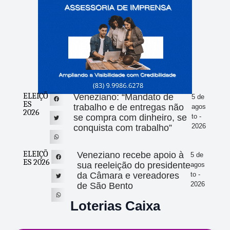
ELEIÇÕ
Veneziano: “Mandato de
5 de
ES
trabalho e de entregas não
agos
2026
se compra com dinheiro, se
to -
2026
conquista com trabalho”
ELEIÇÕ
Veneziano recebe apoio à
5 de
ES 2026
sua reeleição do presidente
agos
da Câmara e vereadores
to -
2026
de São Bento
Loterias Caixa