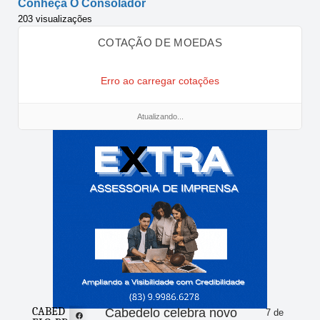
Conheça O Consolador
203 visualizações
COTAÇÃO DE MOEDAS
Erro ao carregar cotações
Atualizando...
CABED
Cabedelo celebra novo
7 de