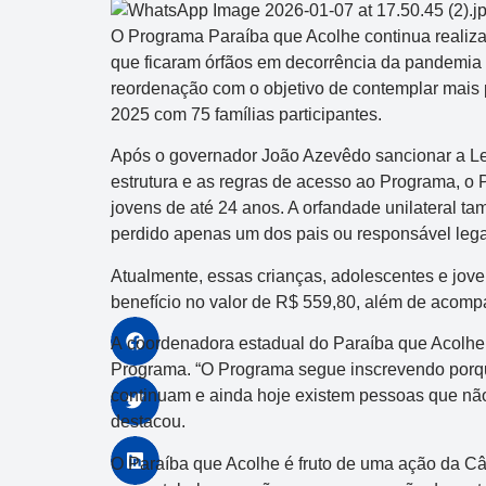
O Programa Paraíba que Acolhe continua realiza
que ficaram órfãos em decorrência da pandemia
reordenação com o objetivo de contemplar mais 
2025 com 75 famílias participantes.
Após o governador João Azevêdo sancionar a Lei
estrutura e as regras de acesso ao Programa, o 
jovens de até 24 anos. A orfandade unilateral t
perdido apenas um dos pais ou responsável lega
Atualmente, essas crianças, adolescentes e jo
benefício no valor de R$ 559,80, além de acompa
A coordenadora estadual do Paraíba que Acolhe,
Programa. “O Programa segue inscrevendo porq
continuam e ainda hoje existem pessoas que não
destacou.
O Paraíba que Acolhe é fruto de uma ação da Câ