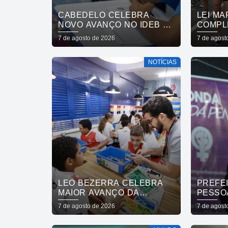
CABEDELO CELEBRA
LEI MA
NOVO AVANÇO NO IDEB E
COMPL
CONSOLIDA TRAJETÓRIA
ENTRE
7 de agosto de 2026
7 de agost
DE CRESCIMENTO NA
DESAF
EDUCAÇÃO PÚBLICA
NOTÍCIAS
LEO BEZERRA CELEBRA
PREFE
MAIOR AVANÇO DA
PESSO
EDUCAÇÃO DE JOÃO
REDE 
7 de agosto de 2026
7 de agost
PESSOA NO IDEB ENTRE
MULHE
CAPITAIS DO NORDESTE
QUE A