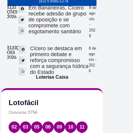
ELEI
Em Bananeiras, Cícero
8 de
ÇÕES
recebe adesão de grupo
ago
2026
de oposição e se
sto
-
compromete com
202
esgotamento sanitário
6
ELEIÇ
Cícero se destaca em
8 de
ÕES
primeiro debate e
ago
2026
reforça compromisso
sto -
202
com a segurança hídrica
6
do Estado
Loterias Caixa
Quina
Loto
Concurso 7086
Concurs
01
22
39
58
61
11
1