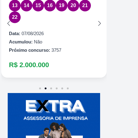
29
3
Data:
07/08/2026
60
6
Acumulou:
Sim
Próximo concurso:
7087
Data:
07
R$ 1.500.000
Acumul
Próximo
R$ 9.