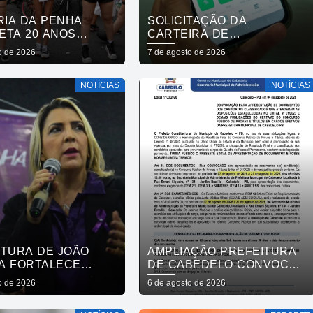
RIA DA PENHA
SOLICITAÇÃO DA
ETA 20 ANOS
CARTEIRA DE
 AVANÇOS E
FIBROMIALGIA PASSA A
o de 2026
7 de agosto de 2026
IOS
SER EXCLUSIVAMENTE
PELO APLICATIVO JOÃO
NOTÍCIAS
NOTÍCIAS
PESSOA NA PALMA DA
MÃO
ITURA DE JOÃO
AMPLIAÇÃO PREFEITURA
A FORTALECE
DE CABEDELO CONVOCA
DE PROTEÇÃO ÀS
APROVADOS EM
o de 2026
6 de agosto de 2026
RES E ENTENDE
CONCURSO PÚBLICO DA
COLHER É SALVAR
SAÚDE PARA