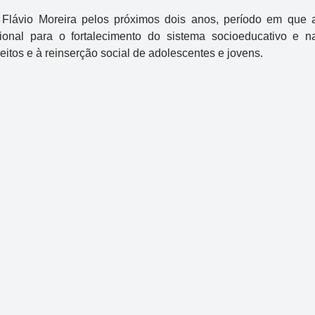
 Flávio Moreira pelos próximos dois anos, período em que 
cional para o fortalecimento do sistema socioeducativo e n
reitos e à reinserção social de adolescentes e jovens.
Mega-Sena
Concurso 3041
2
16
21
24
31
43
54
Data:
06/08/2026
Acumulou:
Sim
Próximo concurso:
3042