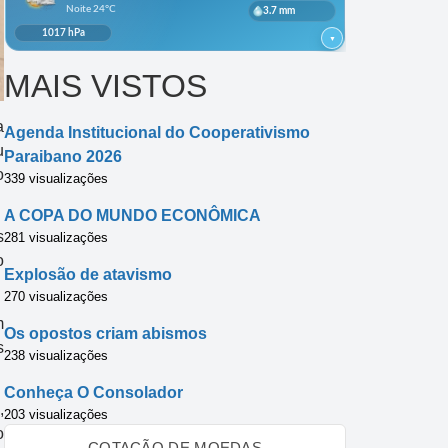
MAIS VISTOS
a
Agenda Institucional do Cooperativismo
u
Paraibano 2026
o
339 visualizações
A COPA DO MUNDO ECONÔMICA
s
281 visualizações
o
Explosão de atavismo
270 visualizações
m
Os opostos criam abismos
s
238 visualizações
Conheça O Consolador
,
203 visualizações
o
COTAÇÃO DE MOEDAS