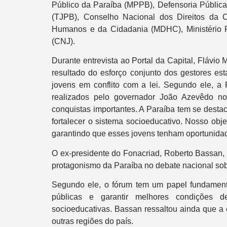
Público da Paraíba
(MPPB),
Defensoria Públic
(TJPB),
Conselho Nacional dos Direitos da 
Humanos e da Cidadania
(MDHC),
Ministério
(CNJ).
Durante entrevista ao
Portal da Capital
, Flávio 
resultado do esforço conjunto dos gestores est
jovens em conflito com a lei. Segundo ele, a
realizados pelo governador
João Azevêdo
no 
conquistas importantes. A Paraíba tem se destac
fortalecer o sistema socioeducativo. Nosso obj
garantindo que esses jovens tenham oportunidade
O ex-presidente do Fonacriad,
Roberto Bassan
,
protagonismo da Paraíba no debate nacional sobr
Segundo ele, o fórum tem um papel fundamental
públicas e garantir melhores condições 
socioeducativas. Bassan ressaltou ainda que a 
outras regiões do país.