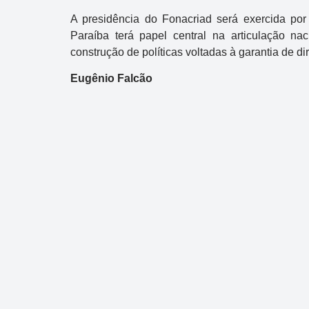
A presidência do Fonacriad será exercida por
Paraíba terá papel central na articulação na
construção de políticas voltadas à garantia de di
Eugênio Falcão
Dupla Sena
Concurso 2992
10
14
16
21
30
31
0
11
34
35
38
48
Data:
05/08/2026
Acumulou:
Sim
Próximo concurso:
2993