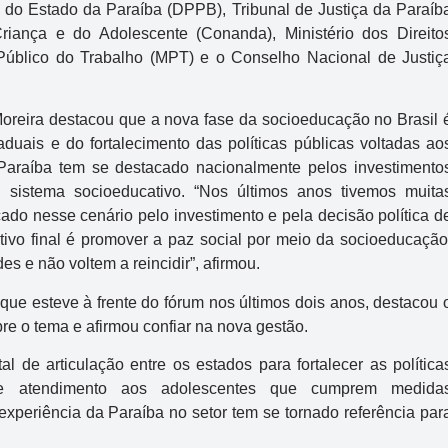
a do Estado da Paraíba
(DPPB),
Tribunal de Justiça da Paraíb
Criança e do Adolescente
(Conanda),
Ministério dos Direito
 Público do Trabalho
(MPT) e o
Conselho Nacional de Justiç
Moreira destacou que a nova fase da socioeducação no Brasil 
aduais e do fortalecimento das políticas públicas voltadas ao
 Paraíba tem se destacado nacionalmente pelos investimento
sistema socioeducativo. “Nos últimos anos tivemos muita
ado nesse cenário pelo investimento e pela decisão política d
etivo final é promover a paz social por meio da socioeducação
s e não voltem a reincidir”, afirmou.
 que esteve à frente do fórum nos últimos dois anos, destacou 
e o tema e afirmou confiar na nova gestão.
 de articulação entre os estados para fortalecer as política
de atendimento aos adolescentes que cumprem medida
experiência da Paraíba no setor tem se tornado referência par