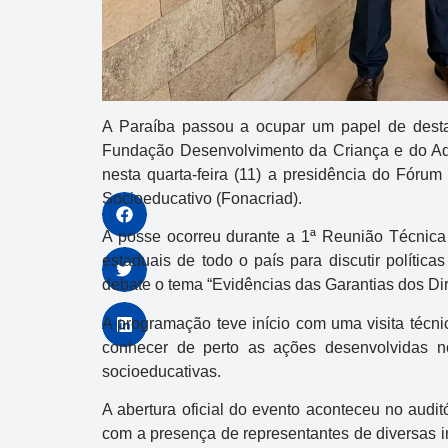
A Paraíba passou a ocupar um papel de desta
Fundação Desenvolvimento da Criança e do Ad
nesta quarta-feira (11) a presidência do
Fórum 
Socioeducativo
(Fonacriad).
A posse ocorreu durante a 1ª Reunião Técnica
estaduais de todo o país para discutir política
debate o tema “Evidências das Garantias dos Di
A programação teve início com uma visita técn
conhecer de perto as ações desenvolvidas 
socioeducativas.
A abertura oficial do evento aconteceu no audit
com a presença de representantes de diversas i