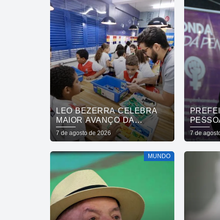
LEO BEZERRA CELEBRA
PREFE
MAIOR AVANÇO DA
PESSO
EDUCAÇÃO DE JOÃO
REDE 
7 de agosto de 2026
7 de agost
PESSOA NO IDEB ENTRE
MULHE
CAPITAIS DO NORDESTE
QUE A
MUNDO
VIDAS