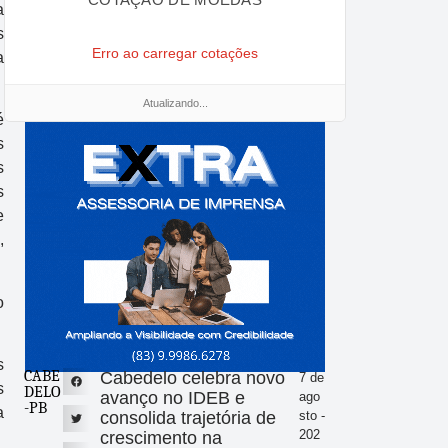
a
s
Erro ao carregar cotações
a
Atualizando...
é
s
s
s
e
,
o
s
CABE
Cabedelo celebra novo
7 de
s
DELO
avanço no IDEB e
ago
-PB
a
consolida trajetória de
sto -
202
crescimento na