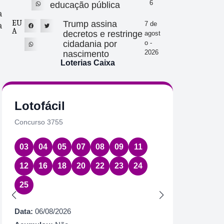
6
educação pública
a
EU
Trump assina
7 de
a
A
decretos e restringe
agost
cidadania por
o -
2026
nascimento
Loterias Caixa
Lotofácil
Quin
Concurso 3755
Concurs
03
04
05
07
08
09
11
08
1
12
16
18
20
22
23
24
Data:
06
25
Acumul
Próximo
Data:
06/08/2026