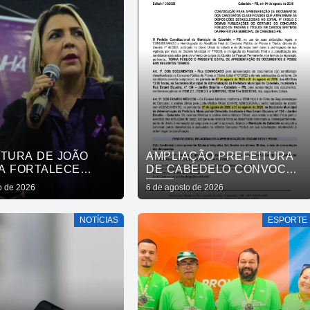
MÃO
ITURA DE JOÃO
AMPLIAÇÃO PREFEITURA
A FORTALECE
DE CABEDELO CONVOCA
DE PROTEÇÃO ÀS
APROVADOS EM
o de 2026
6 de agosto de 2026
RES E ENTENDE
CONCURSO PÚBLICO DA
COLHER É SALVAR
SAÚDE PARA
NOTÍCIAS
ESPORTE
APRESENTAÇÃO DE
DOCUMENTOS