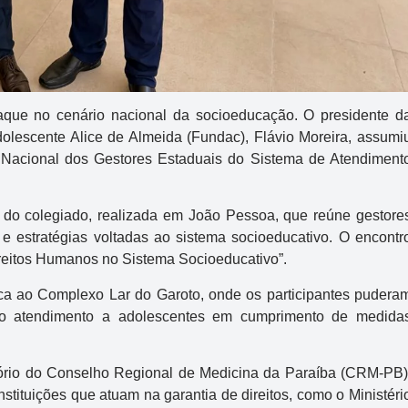
que no cenário nacional da socioeducação. O presidente d
olescente Alice de Almeida
(Fundac),
Flávio Moreira
, assumi
Nacional dos Gestores Estaduais do Sistema de Atendiment
 do colegiado, realizada em
João Pessoa
, que reúne gestore
s e estratégias voltadas ao sistema socioeducativo. O encontr
reitos Humanos no Sistema Socioeducativo”.
ica ao
Complexo Lar do Garoto
, onde os participantes pudera
no atendimento a adolescentes em cumprimento de medida
ório do
Conselho Regional de Medicina da Paraíba
(CRM-PB)
nstituições que atuam na garantia de direitos, como o
Ministéri