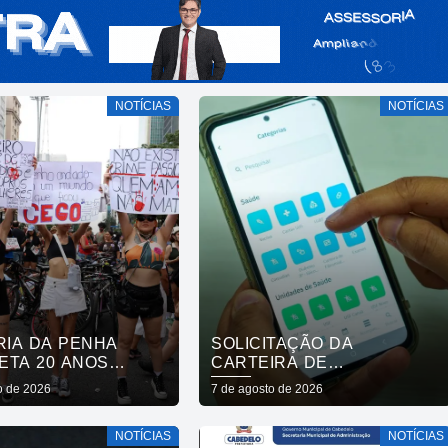
NOTÍCIAS
NOTÍCIAS
RIA DA PENHA
SOLICITAÇÃO DA
ETA 20 ANOS
CARTEIRA DE
 AVANÇOS E
FIBROMIALGIA PASSA A
o de 2026
7 de agosto de 2026
IOS
SER EXCLUSIVAMENTE
PELO APLICATIVO JOÃO
NOTÍCIAS
NOTÍCIAS
PESSOA NA PALMA DA