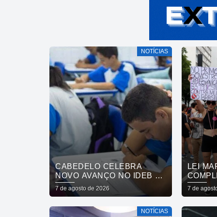
NOTÍCIAS
CABEDELO CELEBRA
LEI MA
NOVO AVANÇO NO IDEB E
COMPL
CONSOLIDA TRAJETÓRIA
ENTRE
7 de agosto de 2026
7 de agost
DE CRESCIMENTO NA
DESAF
EDUCAÇÃO PÚBLICA
NOTÍCIAS