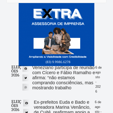
ELEIÇ
Veneziano participa de reunião
6 de
ÕES
com Cícero e Fábio Ramalho e
ago
2026
afirma: “não estamos
sto
-
comprando consciências, mas
202
mostrando trabalho
6
ELEIÇ
Ex-prefeitos Euda e Bado e
6 de
ÕES
vereadora Marina Venâncio,
ago
2026
de Cuité, reafirmam apoio a
sto -