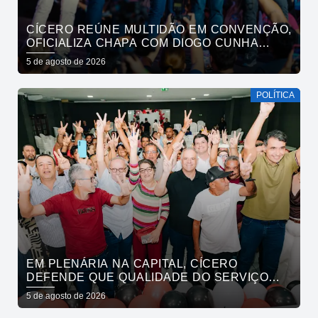
CÍCERO REÚNE MULTIDÃO EM CONVENÇÃO,
OFICIALIZA CHAPA COM DIOGO CUNHA
LIMA, VENEZIANO E ANDRÉ GADELHA E
5 de agosto de 2026
CONVOCA PARAÍBA A DAR O PRÓXIMO
PASSO
POLÍTICA
EM PLENÁRIA NA CAPITAL, CÍCERO
DEFENDE QUE QUALIDADE DO SERVIÇO
PÚBLICO ESTADUAL SUPERE O DA
5 de agosto de 2026
INICIATIVA PRIVADA