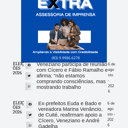
ELEIÇ
Veneziano participa de reunião
6 de
ÕES
com Cícero e Fábio Ramalho e
ago
2026
afirma: “não estamos
sto
-
comprando consciências, mas
202
mostrando trabalho
6
ELEIÇ
Ex-prefeitos Euda e Bado e
6 de
ÕES
vereadora Marina Venâncio,
ago
2026
de Cuité, reafirmam apoio a
sto -
202
Cícero, Veneziano e André
6
Gadelha