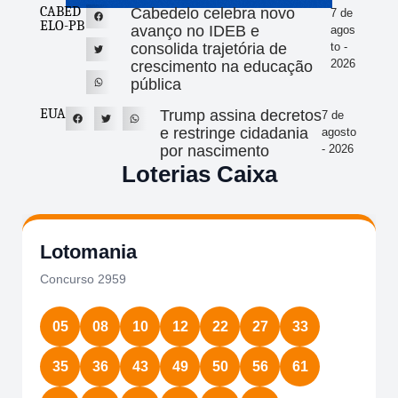
CABED
Cabedelo celebra novo
7 de
ELO-PB
avanço no IDEB e
agos
consolida trajetória de
to -
2026
crescimento na educação
pública
EUA
Trump assina decretos
7 de
e restringe cidadania
agosto
por nascimento
- 2026
Loterias Caixa
Lotomania
Concurso 2959
05
08
10
12
22
27
33
35
36
43
49
50
56
61