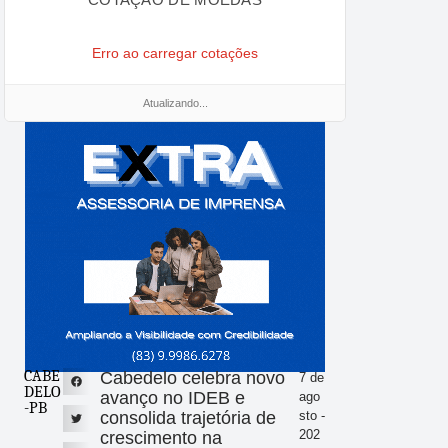
Erro ao carregar cotações
Atualizando...
CABE
Cabedelo celebra novo
7 de
DELO
avanço no IDEB e
ago
-PB
consolida trajetória de
sto -
202
crescimento na