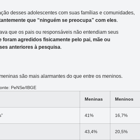
lação desses adolescentes com suas famílias e comunidades,
stantemente que “ninguém se preocupa” com eles
.
ava que os pais ou responsáveis não entendiam seus
 foram agredidos fisicamente pelo pai, mãe ou
es anteriores à pesquisa
.
Mega-Sena
s meninas são mais alarmantes do que entre os meninos.
Concurso 3041
onte: PeNSe/IBGE
2
16
21
24
31
43
54
Meninas
Meninos
Data:
06/08/2026
s”
41%
16,7%
Acumulou:
Sim
Próximo concurso:
3042
43,4%
20,5%