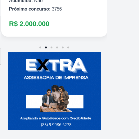
R$ 60
Acumulou:
Não
Próximo concurso:
3756
R$ 2.000.000