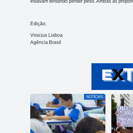
estavam tentando perder peso. Ambas as proporç
Edição:
Vinicius Lisboa
Agência Brasil
NOTÍCIAS