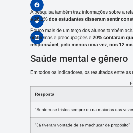
A pesquisa também traz informações sobre a re
e
26,1% dos estudantes disseram sentir con
Pouco mais de um terço dos alunos também ach
problemas e preocupações e
20% contaram que
responsável, pelo menos uma vez, nos 12 mes
Saúde mental e gênero
Dupla Sena
Em todos os indicadores, os resultados entre a
Concurso 2992
F
10
14
16
21
30
31
0
Resposta
11
34
35
38
48
“Sentem-se tristes sempre ou na maiorias das veze
Data:
05/08/2026
Acumulou:
Sim
“Já tiveram vontade de se machucar de propósito”
Próximo concurso:
2993