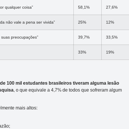
R$ 165.000.000
or qualquer coisa”
58,1%
27,6%
a não vale a pena ser vivida”
25%
12%
 suas preocupações”
39,7%
33,5%
33%
19%
de 100 mil estudantes brasileiros tiveram alguma lesão
squisa
, o que equivale a 4,7% de todos que sofreram algum
elmente mais altos:
azão;