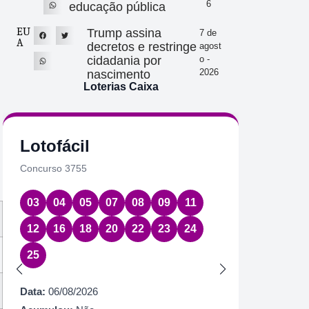
6
educação pública
EU
Trump assina
7 de
A
decretos e restringe
agost
cidadania por
o -
2026
nascimento
Loterias Caixa
Lotofácil
Quin
Concurso 3755
Concurs
03
04
05
07
08
09
11
08
1
12
16
18
20
22
23
24
Data:
06
25
Acumul
Próximo
Data:
06/08/2026