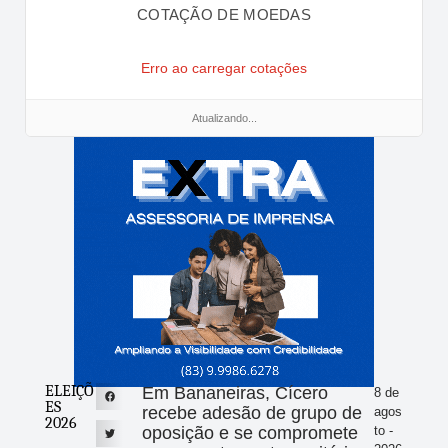
COTAÇÃO DE MOEDAS
Erro ao carregar cotações
Atualizando...
ELEIÇÕ
Em Bananeiras, Cícero
8 de
ES
recebe adesão de grupo de
agos
2026
oposição e se compromete
to -