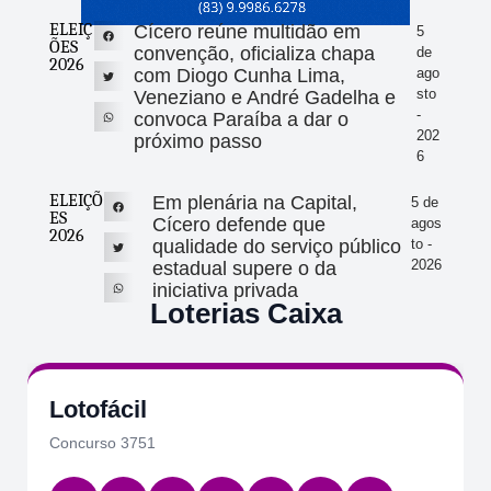
ELEIÇ
Cícero reúne multidão em
5
ÕES
convenção, oficializa chapa
de
2026
com Diogo Cunha Lima,
ago
sto
Veneziano e André Gadelha e
-
convoca Paraíba a dar o
202
próximo passo
6
ELEIÇÕ
Em plenária na Capital,
5 de
ES
Cícero defende que
agos
2026
qualidade do serviço público
to -
2026
estadual supere o da
iniciativa privada
Loterias Caixa
Lotofácil
Concurso 3751