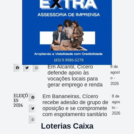
Em Alcantil, Cícero
8 de
defende apoio às
agost
vocações locais para
o -
2026
gerar emprego e renda
ELEIÇÕ
Em Bananeiras, Cícero
8 de
ES
recebe adesão de grupo de
agos
2026
oposição e se compromete
to -
2026
com esgotamento sanitário
Loterias Caixa