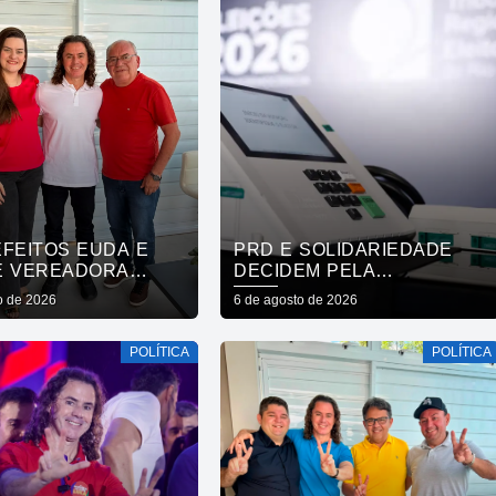
EFEITOS EUDA E
PRD E SOLIDARIEDADE
E VEREADORA
DECIDEM PELA
A VENÂNCIO, DE
NEUTRALIDADE NA
o de 2026
6 de agosto de 2026
 REAFIRMAM APOIO
ELEIÇÃO PRESIDENCIAL
RO, VENEZIANO E
POLÍTICA
POLÍTICA
 GADELHA