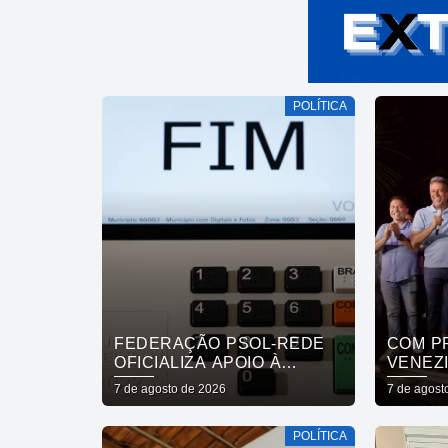
POLÍTICA
FEDERAÇÃO PSOL-REDE
COM P
OFICIALIZA APOIO À
VENEZI
CANDIDATURA DE LULA À
MASSA
7 de agosto de 2026
7 de agost
REELEIÇÃO
POPUL
APOIO
POLÍTICA