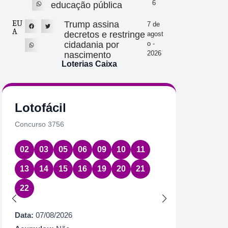
6
educação pública
EU
Trump assina
7 de
A
decretos e restringe
agost
cidadania por
o -
2026
nascimento
Loterias Caixa
Lotofácil
Quin
Concurso 3756
Concurs
02
03
05
06
09
10
11
01
2
13
14
15
16
19
20
21
Data:
07
22
Acumul
Próximo
Data:
07/08/2026