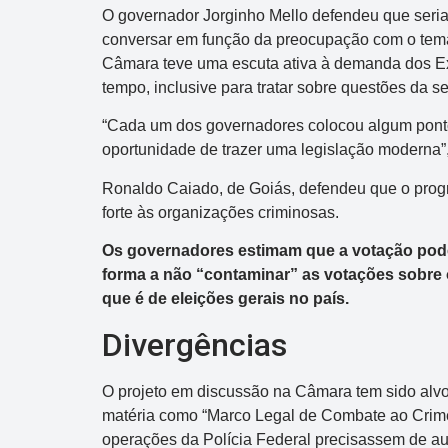
O governador Jorginho Mello defendeu que seria
conversar em função da preocupação com o tema
Câmara teve uma escuta ativa à demanda dos Ex
tempo, inclusive para tratar sobre questões da 
“Cada um dos governadores colocou algum ponto
oportunidade de trazer uma legislação moderna”,
Ronaldo Caiado, de Goiás, defendeu que o progr
Dupla Sena
forte às organizações criminosas.
Concurso 2993
Os governadores estimam que a votação poder
forma a não “contaminar” as votações sobre 
03
07
08
11
28
50
3
que é de eleições gerais no país.
38
40
47
49
50
Divergências
Data:
07/08/2026
O projeto em discussão na Câmara tem sido alvo
Acumulou:
Sim
matéria como “Marco Legal de Combate ao Crime 
Próximo concurso:
2994
operações da Polícia Federal precisassem de au