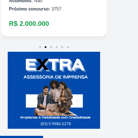
R$ 1.
Acumulou:
Não
Próximo concurso:
3757
R$ 2.000.000