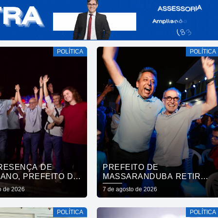
POLÍTICA
POLÍTICA
RESENÇA DE
PREFEITO DE
ANO, PREFEITO DE
MASSARANDUBA RETIRA
RANDUBA REÚNE
APOIO A LUCAS RIBEIRO E
o de 2026
7 de agosto de 2026
AÇÃO E ANUNCIA
ANUNCIA VOTO EM
 A CÍCERO LUCENA
CÍCERO PARA O GOVERNO
POLÍTICA
POLÍTICA