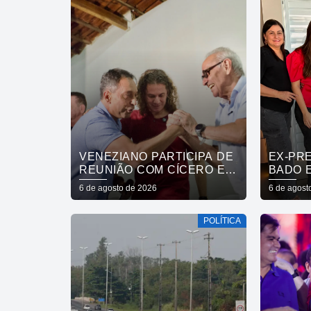
VENEZIANO PARTICIPA DE
EX-PR
REUNIÃO COM CÍCERO E
BADO 
FÁBIO RAMALHO E
MARIN
6 de agosto de 2026
6 de agost
AFIRMA: “NÃO ESTAMOS
CUITÉ,
COMPRANDO
A CÍCE
POLÍTICA
CONSCIÊNCIAS, MAS
ANDRÉ
MOSTRANDO TRABALHO