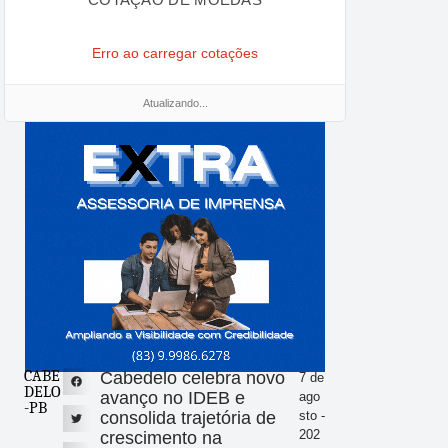
Erro ao carregar cotações
Atualizando...
CABE
Cabedelo celebra novo
7 de
DELO
avanço no IDEB e
ago
-PB
consolida trajetória de
sto -
202
crescimento na