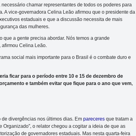
 necessário chamar representantes de todos os poderes para
. A vice-governadora Celina Leão afirmou que o presidente da
ecutivos estaduais e que a discussão necessita de mais
segurança das mulheres.
 que a gente precisa abordar. Nós temos a grande
 afirmou Celina Leão.
ama social mais importante para o Brasil é o combate duro e
Mega-Sena
Concurso 3041
ia ficar para o período entre 10 e 15 de dezembro de
orçamento e também evitar que fique para o ano que vem,
6
16
21
24
31
43
54
Data:
06/08/2026
Acumulou:
Sim
 de divergências nos últimos dias. Em
pareceres
que tratam a
Próximo concurso:
3042
Organizado”, o relator chegou a cogitar a ideia de que as
torização de governadores estaduais. Mas nesta quarta-feira