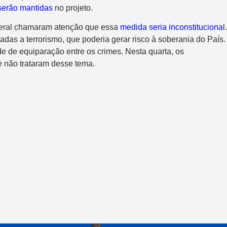
R$ 165.000.000
serão mantidas
no projeto.
ederal chamaram atenção que essa
medida seria inconstituciona
l.
das a terrorismo, que poderia gerar risco à soberania do País.
de de equiparação entre os crimes. Nesta quarta, os
 não trataram desse tema.