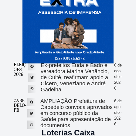
ELEIÇ
Ex-prefeitos Euda e Bado e
6 de
ÕES
vereadora Marina Venâncio,
ago
2026
de Cuité, reafirmam apoio a
sto -
202
Cícero, Veneziano e André
6
Gadelha
CABE
AMPLIAÇÃO Prefeitura de
6 de
DELO-
Cabedelo convoca aprovados
ago
PB
em concurso público da
sto -
202
Saúde para apresentação de
6
documentos
Loterias Caixa