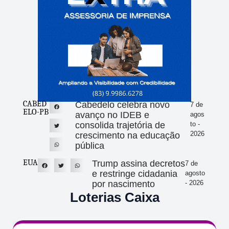
CABED
Cabedelo celebra novo
7 de
ELO-PB
avanço no IDEB e
agos
consolida trajetória de
to -
2026
crescimento na educação
pública
EUA
Trump assina decretos
7 de
e restringe cidadania
agosto
por nascimento
- 2026
Loterias Caixa