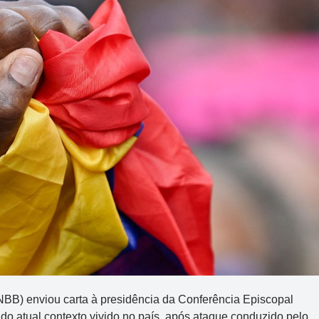
NBB) enviou carta à presidência da Conferência Episcopal
o atual contexto vivido no país, após ataque conduzido pelo