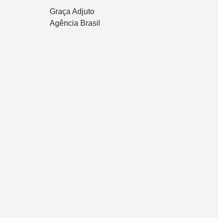
Graça Adjuto
Agência Brasil
Dupla Sena
Concurso 2992
10
14
16
21
30
31
0
11
34
35
38
48
Data:
05/08/2026