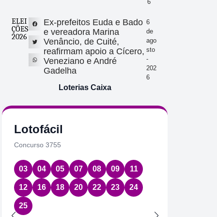
6
ELEI
Ex-prefeitos Euda e Bado
6
ÇÕES
e vereadora Marina
de
2026
Venâncio, de Cuité,
ago
sto
reafirmam apoio a Cícero,
-
Veneziano e André
202
Gadelha
6
Loterias Caixa
Lotofácil
Quin
Concurso 3755
Concurs
03
04
05
07
08
09
11
08
1
12
16
18
20
22
23
24
Data:
06
25
Acumul