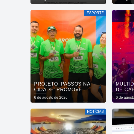
CONCURSO PÚBLICO DA
EMBAI
SAÚDE PARA
ESPORTE
APRESENTAÇÃO DE
DOCUMENTOS
PROJETO ‘PASSOS NA
MULTI
CIDADE’ PROMOVE
DE CA
INCLUSÃO SOCIAL E
CELEB
6 de agosto de 2026
6 de agost
FORTALECE CUIDADO EM
CAPIT
SAÚDE MENTAL POR MEIO
ROUPA 
NOTÍCIAS
DA CORRIDA