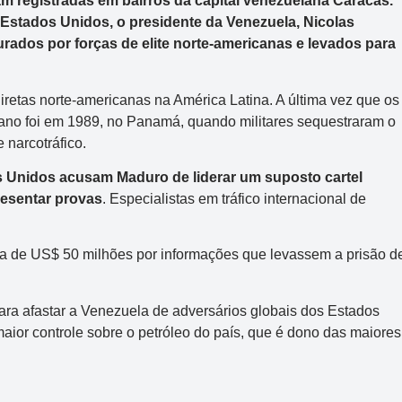
am registradas em bairros da capital venezuelana Caracas.
 Estados Unidos, o presidente da Venezuela, Nicolas
urados por forças de elite norte-americanas e levados para
retas norte-americanas na América Latina. A última vez que os
ano foi em 1989, no Panamá, quando militares sequestraram o
 narcotráfico.
 Unidos acusam Maduro de liderar um suposto cartel
esentar provas
. Especialistas em tráfico internacional de
 de US$ 50 milhões por informações que levassem a prisão d
para afastar a Venezuela de adversários globais dos Estados
ior controle sobre o petróleo do país, que é dono das maiores