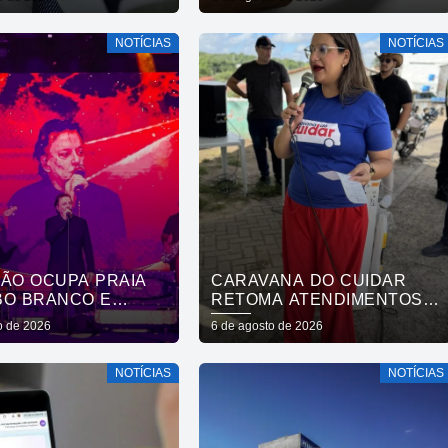
XADORA
APONTA RELATÓRIO
NOTÍCIAS
NOTÍCIAS
DÃO OCUPA PRAIA
CARAVANA DO CUIDAR
BO BRANCO E
RETOMA ATENDIMENTOS E
RA OS 441 ANOS DA
LEVA SERVIÇOS
o de 2026
6 de agosto de 2026
AL COM SHOWS DE
GRATUITOS AO BAIRRO DE
NOVA E FÁBIO JR
OITIZEIRO NESTA SEXTA-
NOTÍCIAS
NOTÍCIAS
FEIRA