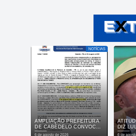
NOTÍCIAS
AMPLIAÇÃO PREFEITURA
ATITU
DE CABEDELO CONVOCA
DIZ LU
APROVADOS EM
REVOG
6 de agosto de 2026
6 de agost