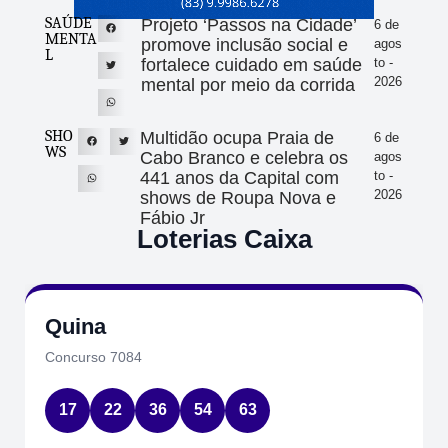
SAÚDE
Projeto ‘Passos na Cidade’
6 de
MENTA
promove inclusão social e
agos
L
fortalece cuidado em saúde
to -
2026
mental por meio da corrida
SHO
Multidão ocupa Praia de
6 de
WS
Cabo Branco e celebra os
agos
441 anos da Capital com
to -
2026
shows de Roupa Nova e
Fábio Jr
Loterias Caixa
Quina
Concurso 7084
17
22
36
54
63