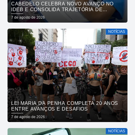
CABEDELO CELEBRA NOVO AVANÇO NO
IDEB E CONSOLIDA TRAJETÓRIA DE
CRESCIMENTO NA EDUCAÇÃO PÚBLICA
7 de agosto de 2026
NOTÍCIAS
LEI MARIA DA PENHA COMPLETA 20 ANOS
ENTRE AVANÇOS E DESAFIOS
7 de agosto de 2026
NOTÍCIAS