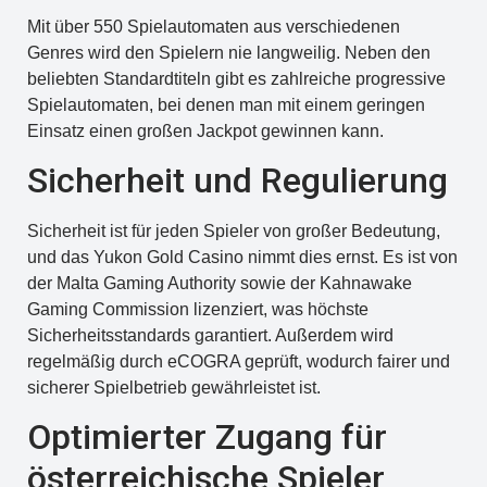
Mit über 550 Spielautomaten aus verschiedenen
Genres wird den Spielern nie langweilig. Neben den
beliebten Standardtiteln gibt es zahlreiche progressive
Spielautomaten, bei denen man mit einem geringen
Einsatz einen großen Jackpot gewinnen kann.
Sicherheit und Regulierung
Sicherheit ist für jeden Spieler von großer Bedeutung,
und das Yukon Gold Casino nimmt dies ernst. Es ist von
der Malta Gaming Authority sowie der Kahnawake
Gaming Commission lizenziert, was höchste
Sicherheitsstandards garantiert. Außerdem wird
regelmäßig durch eCOGRA geprüft, wodurch fairer und
sicherer Spielbetrieb gewährleistet ist.
Optimierter Zugang für
österreichische Spieler