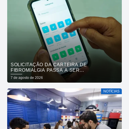
SOLICITAÇÃO DA CARTEIRA DE
FIBROMIALGIA PASSA A SER
EXCLUSIVAMENTE PELO APLICATIVO JOÃO
7 de agosto de 2026
PESSOA NA PALMA DA MÃO
NOTÍCIAS