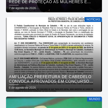
REDE DE PROTEÇÃO ÀS MULHERES E
ENTENDE QUE ACOLHER É SALVAR VIDAS
7 de agosto de 2026
NOTÍCIAS
AMPLIAÇÃO PREFEITURA DE CABEDELO
CONVOCA APROVADOS EM CONCURSO
PÚBLICO DA SAÚDE PARA APRESENTAÇÃO
6 de agosto de 2026
DE DOCUMENTOS
MUNDO