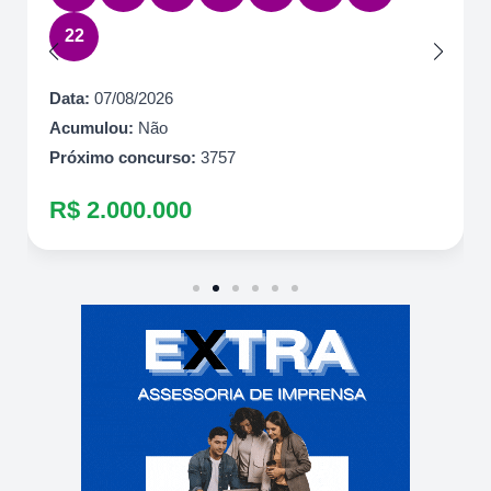
22
Data:
07/08/2026
Acumulou:
Não
Próximo concurso:
3757
R$ 2.000.000