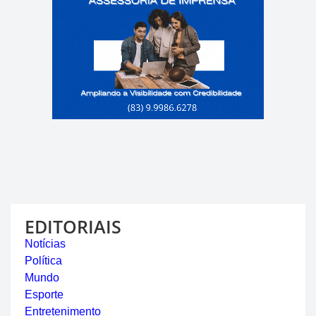
EDITORIAIS
Notícias
Política
Mundo
Esporte
Entretenimento