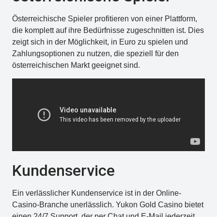
Österreichische Spieler profitieren von einer Plattform,
die komplett auf ihre Bedürfnisse zugeschnitten ist. Dies
zeigt sich in der Möglichkeit, in Euro zu spielen und
Zahlungsoptionen zu nutzen, die speziell für den
österreichischen Markt geeignet sind.
Kundenservice
Ein verlässlicher Kundenservice ist in der Online-
Casino-Branche unerlässlich. Yukon Gold Casino bietet
einen 24/7 Support, der per Chat und E-Mail jederzeit