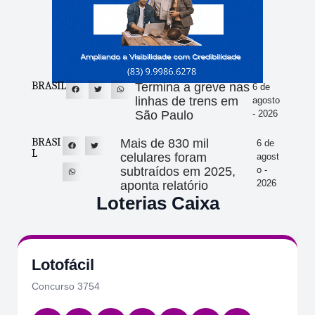
BRASIL
Termina a greve nas
6 de
linhas de trens em
agosto
São Paulo
- 2026
BRASI
Mais de 830 mil
6 de
L
celulares foram
agost
subtraídos em 2025,
o -
2026
aponta relatório
Loterias Caixa
Quina
Concurso 7084