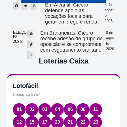
Em Alcantil, Cícero
8 de
defende apoio às
agost
vocações locais para
o -
2026
gerar emprego e renda
ELEIÇÕ
Em Bananeiras, Cícero
8 de
ES
recebe adesão de grupo de
agos
2026
oposição e se compromete
to -
2026
com esgotamento sanitário
Loterias Caixa
Lotofácil
Concurso 3757
01
02
03
04
06
08
11
12
15
17
20
21
22
23