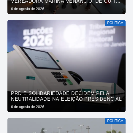
VEREADORA MARINA VENÂNCIO, DE CUITÉ,
REAFIRMAM APOIO A CÍCERO, VENEZIANO E
6 de agosto de 2026
ANDRÉ GADELHA
POLÍTICA
PRD E SOLIDARIEDADE DECIDEM PELA
NEUTRALIDADE NA ELEIÇÃO PRESIDENCIAL
6 de agosto de 2026
POLÍTICA