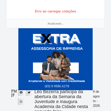
Erro ao carregar cotações
Atualizando...
PM
Léo Bezerra participa da
9 de
JP
abertura da Semana da
agos
Juventude e inaugura
to -
2026
Academia da Cidade nesta