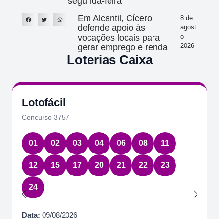
segunda-feira
Em Alcantil, Cícero
8 de
defende apoio às
agost
vocações locais para
o -
2026
gerar emprego e renda
Loterias Caixa
Lotofácil
Concurso 3757
01
02
03
04
06
08
11
12
15
17
20
21
22
23
24
Data:
09/08/2026