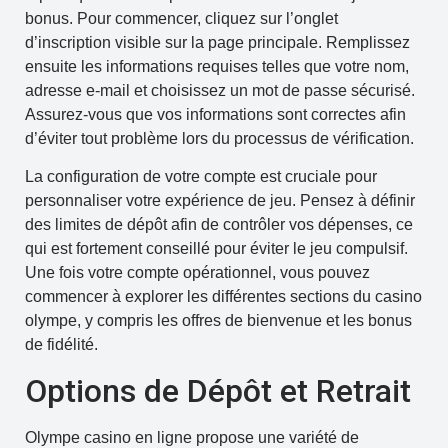
bonus. Pour commencer, cliquez sur l’onglet
d’inscription visible sur la page principale. Remplissez
ensuite les informations requises telles que votre nom,
adresse e-mail et choisissez un mot de passe sécurisé.
Assurez-vous que vos informations sont correctes afin
d’éviter tout problème lors du processus de vérification.
La configuration de votre compte est cruciale pour
personnaliser votre expérience de jeu. Pensez à définir
des limites de dépôt afin de contrôler vos dépenses, ce
qui est fortement conseillé pour éviter le jeu compulsif.
Une fois votre compte opérationnel, vous pouvez
commencer à explorer les différentes sections du casino
olympe, y compris les offres de bienvenue et les bonus
de fidélité.
Options de Dépôt et Retrait
Olympe casino en ligne propose une variété de