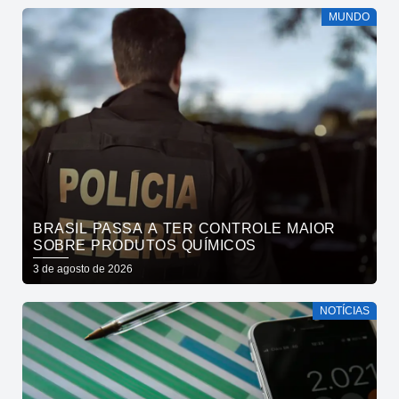
MUNDO
BRASIL PASSA A TER CONTROLE MAIOR
SOBRE PRODUTOS QUÍMICOS
3 de agosto de 2026
NOTÍCIAS