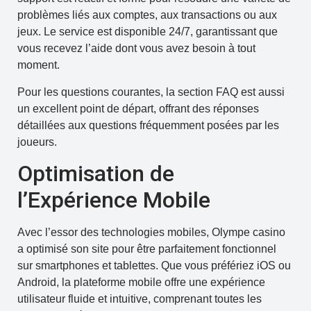
problèmes liés aux comptes, aux transactions ou aux
jeux. Le service est disponible 24/7, garantissant que
vous recevez l’aide dont vous avez besoin à tout
moment.
Pour les questions courantes, la section FAQ est aussi
un excellent point de départ, offrant des réponses
détaillées aux questions fréquemment posées par les
joueurs.
Optimisation de
l’Expérience Mobile
Avec l’essor des technologies mobiles, Olympe casino
a optimisé son site pour être parfaitement fonctionnel
sur smartphones et tablettes. Que vous préfériez iOS ou
Android, la plateforme mobile offre une expérience
utilisateur fluide et intuitive, comprenant toutes les