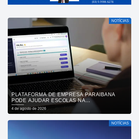
NOTÍCIAS
PLATAFORMA DE EMPRESA PARAIBANA
PODE AJUDAR ESCOLAS NA
IDENTIFICAÇÃO PRECOCE DE SINAIS DE
4 de agosto de 2026
NEURODIVERGÊNCIA
NOTÍCIAS