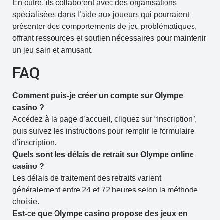
En outre, ils collaborent avec des organisations
spécialisées dans l’aide aux joueurs qui pourraient
présenter des comportements de jeu problématiques,
offrant ressources et soutien nécessaires pour maintenir
un jeu sain et amusant.
FAQ
Comment puis-je créer un compte sur Olympe
casino ?
Accédez à la page d’accueil, cliquez sur “Inscription”,
puis suivez les instructions pour remplir le formulaire
d’inscription.
Quels sont les délais de retrait sur Olympe online
casino ?
Les délais de traitement des retraits varient
généralement entre 24 et 72 heures selon la méthode
choisie.
Est-ce que Olympe casino propose des jeux en