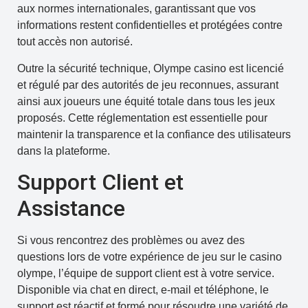
aux normes internationales, garantissant que vos
informations restent confidentielles et protégées contre
tout accès non autorisé.
Outre la sécurité technique, Olympe casino est licencié
et régulé par des autorités de jeu reconnues, assurant
ainsi aux joueurs une équité totale dans tous les jeux
proposés. Cette réglementation est essentielle pour
maintenir la transparence et la confiance des utilisateurs
dans la plateforme.
Support Client et
Assistance
Si vous rencontrez des problèmes ou avez des
questions lors de votre expérience de jeu sur le casino
olympe, l’équipe de support client est à votre service.
Disponible via chat en direct, e-mail et téléphone, le
support est réactif et formé pour résoudre une variété de