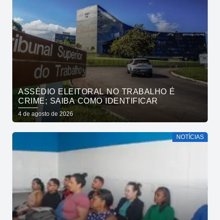
ASSÉDIO ELEITORAL NO TRABALHO É
CRIME; SAIBA COMO IDENTIFICAR
4 de agosto de 2026
NOTÍCIAS