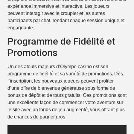
expérience immersive et interactive. Les joueurs
peuvent interagir avec le croupier et les autres
participants par chat, rendant chaque session unique et
engageante.
Programme de Fidélité et
Promotions
Un des atouts majeurs d’Olympe casino est son
programme de fidélité et sa variété de promotions. Dès
l’inscription, les nouveaux joueurs peuvent profiter
d’une offre de bienvenue généreuse sous forme de
bonus de dépôt et de tours gratuits. Ces promotions sont
une excellente façon de commencer votre aventure sur
le site avec un fonds de jeu augmenté, vous offrant plus
de chances de gagner gros.