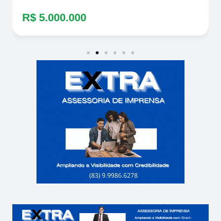
R$ 5.000.000