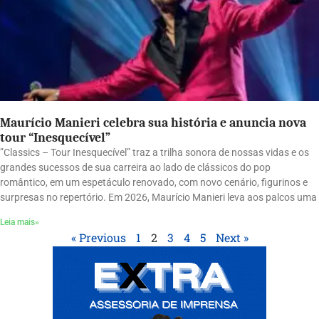
Maurício Manieri celebra sua história e anuncia nova
tour “Inesquecível”
”Classics – Tour Inesquecível” traz a trilha sonora de nossas vidas e os
grandes sucessos de sua carreira ao lado de clássicos do pop
romântico, em um espetáculo renovado, com novo cenário, figurinos e
surpresas no repertório. Em 2026, Maurício Manieri leva aos palcos uma
Leia mais»
« Previous
1
2
3
4
5
Next »