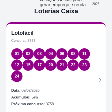
2026
gerar emprego e renda
Loterias Caixa
Lotofácil
Concurso 3757
01
02
03
04
06
08
11
12
15
17
20
21
22
23
24
Data:
09/08/2026
Acumulou:
Sim
Próximo concurso:
3758