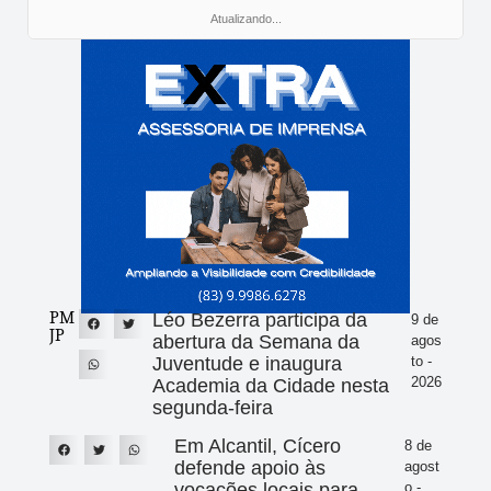
Atualizando...
PM
Léo Bezerra participa da
9 de
JP
abertura da Semana da
agos
Juventude e inaugura
to -
2026
Academia da Cidade nesta
segunda-feira
Em Alcantil, Cícero
8 de
defende apoio às
agost
vocações locais para
o -