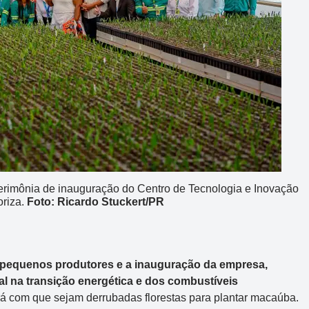
Mega-Sena
Concurso 3040
 cerimônia de inauguração do Centro de Tecnologia e Inovação
oriza.
Foto: Ricardo Stuckert/PR
2
03
16
24
30
49
54
Data:
04/08/2026
os pequenos produtores e a inauguração da empresa,
Acumulou:
Sim
l na transição energética e dos combustíveis
Próximo concurso:
3041
rá com que sejam derrubadas florestas para plantar macaúba.