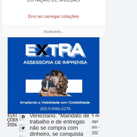
Erro ao carregar cotações
Atualizando...
ELEI
Veneziano: “Mandato de
5 de
ÇÕES
trabalho e de entregas
ago
2026
não se compra com
sto -
202
dinheiro, se conquista