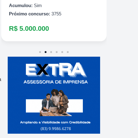
R$ 10
Acumulou:
Sim
Próximo concurso:
3755
R$ 5.000.000
a