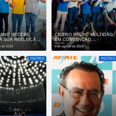
IANO RECEBE
CÍCERO REÚNE MULTIDÃO
À SUA REELEIÇÃO
EM CONVENÇÃO,
ESIDENTE DA
OFICIALIZA CHAPA COM
o de 2026
5 de agosto de 2026
A E VEREADORES
DIOGO CUNHA LIMA,
O BENTO
VENEZIANO E ANDRÉ
POLÍTICA
POLÍTICA
GADELHA E CONVOCA
PARAÍBA A DAR O
PRÓXIMO PASSO