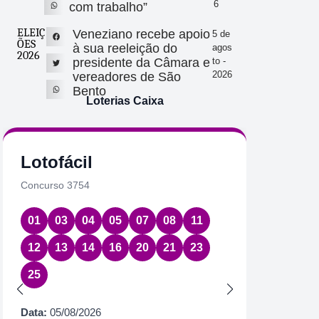
6
com trabalho”
ELEIÇ
Veneziano recebe apoio
5 de
ÕES
à sua reeleição do
agos
2026
presidente da Câmara e
to -
2026
vereadores de São
Bento
Loterias Caixa
Lotofácil
Quin
Concurso 3754
Concurs
01
03
04
05
07
08
11
17
2
12
13
14
16
20
21
23
Data:
05
25
Acumul
Próximo
Data:
05/08/2026