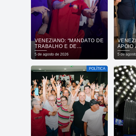
VENEZIANO: “MANDATO DE
VENEZ
TRABALHO E DE
APOIO 
ENTREGAS NÃO SE
DO PR
5 de agosto de 2026
5 de agost
COMPRA COM DINHEIRO,
CÂMAR
SE CONQUISTA COM
DE SÃ
POLÍTICA
TRABALHO”