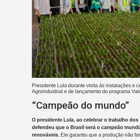
Dupla Sena
Concurso 2992
Presidente Lula durante visita às instalações e
Agroindustrial e de lançamento do programa Val
10
14
16
21
30
31
0
“Campeão do mundo”
11
34
35
38
48
O presidente Lula, ao celebrar o trabalho d
Data:
05/08/2026
defendeu que o Brasil será o campeão mundia
Acumulou:
Sim
renováveis.
Ele garantiu que a produção não fa