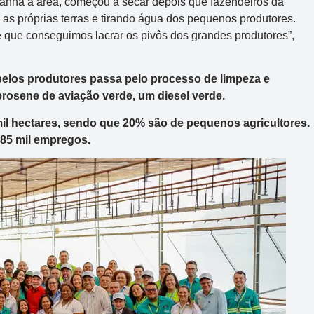
anha a área, começou a secar depois que fazendeiros da
a as próprias terras e tirando água dos pequenos produtores.
té que conseguimos lacrar os pivôs dos grandes produtores”,
pelos produtores passa pelo processo de limpeza e
erosene de aviação verde, um diesel verde.
mil hectares, sendo que 20% são de pequenos agricultores.
 85 mil empregos.