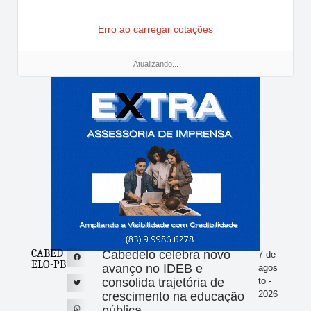
Erro ao carregar cotações
Atualizando...
CABED
Cabedelo celebra novo
7 de
ELO-PB
avanço no IDEB e
agos
consolida trajetória de
to -
2026
crescimento na educação
pública