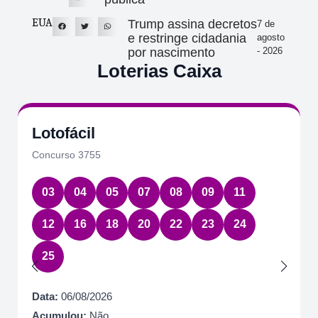
EUA
Trump assina decretos
7 de
e restringe cidadania
agosto
por nascimento
- 2026
Loterias Caixa
Lotofácil
Concurso 3755
03
04
05
07
08
09
11
12
16
18
20
22
23
24
25
Data:
06/08/2026
Acumulou:
Não