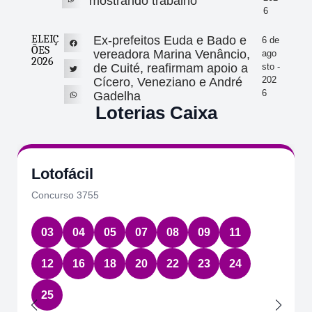
mostrando trabalho
6
ELEIÇ
Ex-prefeitos Euda e Bado e
6 de
ÕES
vereadora Marina Venâncio,
ago
2026
de Cuité, reafirmam apoio a
sto -
202
Cícero, Veneziano e André
6
Gadelha
Loterias Caixa
Lotofácil
Concurso 3755
03
04
05
07
08
09
11
12
16
18
20
22
23
24
25