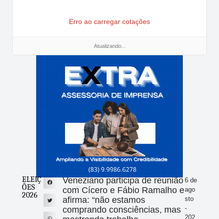
Erro ao carregar cotações
Atualizando...
ELEIÇ
Veneziano participa de reunião
6 de
ÕES
com Cícero e Fábio Ramalho e
ago
2026
afirma: “não estamos
sto
-
comprando consciências, mas
202