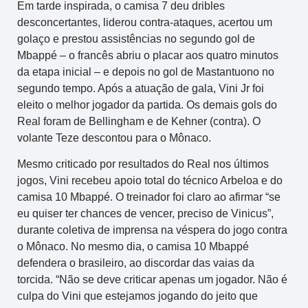
Em tarde inspirada, o camisa 7 deu dribles
desconcertantes, liderou contra-ataques, acertou um
golaço e prestou assistências no segundo gol de
Mbappé – o francês abriu o placar aos quatro minutos
da etapa inicial – e depois no gol de Mastantuono no
segundo tempo. Após a atuação de gala, Vini Jr foi
eleito o melhor jogador da partida. Os demais gols do
Real foram de Bellingham e de Kehner (contra). O
volante Teze descontou para o Mônaco.
Mesmo criticado por resultados do Real nos últimos
jogos, Vini recebeu apoio total do técnico Arbeloa e do
camisa 10 Mbappé. O treinador foi claro ao afirmar “se
eu quiser ter chances de vencer, preciso de Vinicus”,
durante coletiva de imprensa na véspera do jogo contra
o Mônaco. No mesmo dia, o camisa 10 Mbappé
defendera o brasileiro, ao discordar das vaias da
torcida. “Não se deve criticar apenas um jogador. Não é
culpa do Vini que estejamos jogando do jeito que