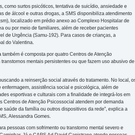
 como surtos psicóticos, tentativa de suicídio, ansiedade e
s de álcool e outras drogas, a SMS disponibiliza atendimento
sm), localizado em prédio anexo ao Complexo Hospitalar de
 ou por meio de familiares, além de receber pacientes
l de Urgência (Samu-192). Para casos de crianças, a
al do Valentina.
a também é composta por quatro Centros de Atenção
transtornos mentais persistentes ou que fazem uso abusivo de
uscando a reinserção social através do tratamento. No local, o
nfermagem, assistência social e psicológica, além de
dades esportivas e culturais com a finalidade de integrá-los em
. Os Centros de Atenção Psicossocial atendem por demanda
aúde da família ou outros dispositivos da rede”, explica a
SMS, Alessandra Gomes.
ra pessoas com sofrimento ou transtorno mental severo e
 Caminhar. Já o CAPS Ad David Capistrano atende pessoas