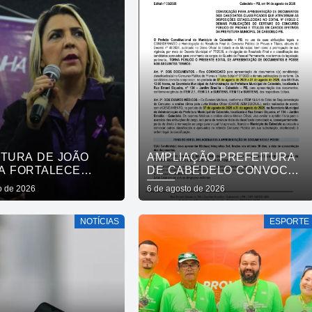
MÃO
ITURA DE JOÃO
AMPLIAÇÃO PREFEITURA
A FORTALECE
DE CABEDELO CONVOCA
DE PROTEÇÃO ÀS
APROVADOS EM
o de 2026
6 de agosto de 2026
RES E ENTENDE
CONCURSO PÚBLICO DA
COLHER É SALVAR
SAÚDE PARA
NOTÍCIAS
ESPORTE
APRESENTAÇÃO DE
DOCUMENTOS