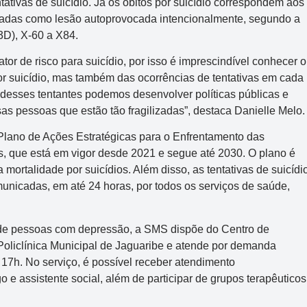
ativas de suicídio. Já os óbitos por suicídio correspondem aos
rizadas como lesão autoprovocada intencionalmente, segundo a
3D), X-60 a X84.
fator de risco para suicídio, por isso é imprescindível conhecer o
or suicídio, mas também das ocorrências de tentativas em cada
l desses tentantes podemos desenvolver políticas públicas e
as pessoas que estão tão fragilizadas”, destaca Danielle Melo.
 Plano de Ações Estratégicas para o Enfrentamento das
, que está em vigor desde 2021 e segue até 2030. O plano é
mortalidade por suicídios. Além disso, as tentativas de suicídi
unicadas, em até 24 horas, por todos os serviços de saúde,
 de pessoas com depressão, a SMS dispõe do Centro de
Policlínica Municipal de Jaguaribe e atende por demanda
 17h. No serviço, é possível receber atendimento
o e assistente social, além de participar de grupos terapêuticos