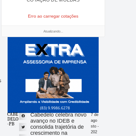
Erro ao carregar cotações
Atualizando...
s
CABE
Cabedelo celebra novo
7 de
DELO
avanço no IDEB e
ago
-PB
consolida trajetória de
sto -
202
crescimento na