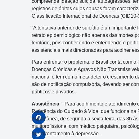
compreende ideação suicida, autoagressões, tent
registros de óbitos cujas causas foram caracte
Classificação Internacional de Doenças (CID10-
“A tentativa anterior de suicídio é um importante 
retrato epidemiológico não apenas das mortes p
território, pois conhecendo e entendendo o perfi
assistenciais mais direcionadas para acolher ess
Para enfrentar o problema, o Brasil conta com o
Doenças Crônicas e Agravos Não Transmissíveis
nacional e tem como meta deter o crescimento da 
são de notificação compulsória, devendo ser com
públicos e privados.
Assistência
– Para acolhimento e atendimento
Referência do Cuidado à Vida, que funciona na 
espontânea, de segunda a sexta-feira, das 8h às
multiprofissional com médico psiquiatra, psicólog
de enfrentamento à depressão.