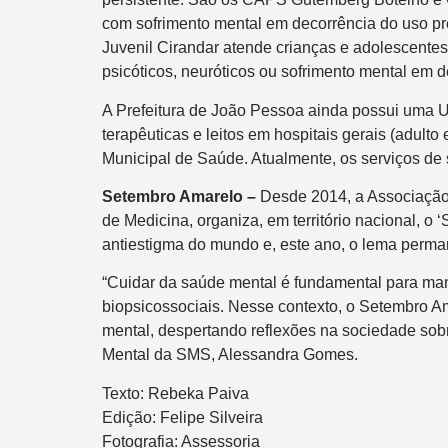
com sofrimento mental em decorrência do uso pre
Juvenil Cirandar atende crianças e adolescentes
psicóticos, neuróticos ou sofrimento mental em d
A Prefeitura de João Pessoa ainda possui uma Un
terapêuticas e leitos em hospitais gerais (adult
Municipal de Saúde. Atualmente, os serviços de
Setembro Amarelo –
Desde 2014, a Associação 
Dupla Sena
de Medicina, organiza, em território nacional, 
Concurso 2992
antiestigma do mundo e, este ano, o lema perman
“Cuidar da saúde mental é fundamental para man
10
14
16
21
30
31
0
biopsicossociais. Nesse contexto, o Setembro Am
mental, despertando reflexões na sociedade sob
11
34
35
38
48
Mental da SMS, Alessandra Gomes.
Data:
05/08/2026
Texto: Rebeka Paiva
Acumulou:
Sim
Edição: Felipe Silveira
Próximo concurso:
2993
Fotografia: Assessoria