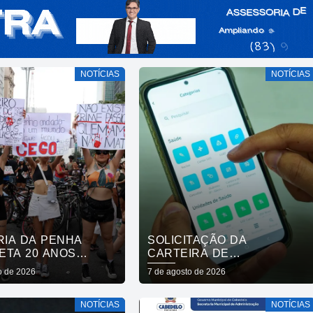
NOTÍCIAS
NOTÍCIAS
RIA DA PENHA
SOLICITAÇÃO DA
ETA 20 ANOS
CARTEIRA DE
 AVANÇOS E
FIBROMIALGIA PASSA A
o de 2026
7 de agosto de 2026
IOS
SER EXCLUSIVAMENTE
PELO APLICATIVO JOÃO
NOTÍCIAS
NOTÍCIAS
PESSOA NA PALMA DA