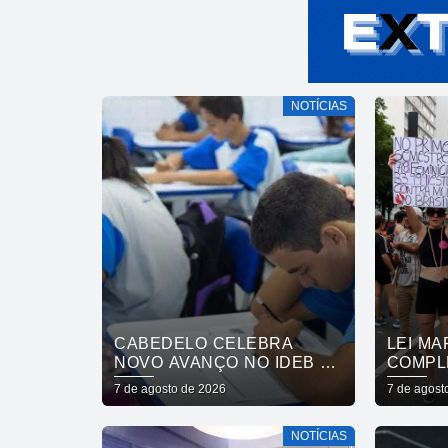
NOTÍCIAS
CABEDELO CELEBRA
LEI MA
NOVO AVANÇO NO IDEB E
COMPL
CONSOLIDA TRAJETÓRIA
ENTRE
7 de agosto de 2026
7 de agost
DE CRESCIMENTO NA
DESAF
EDUCAÇÃO PÚBLICA
NOTÍCIAS