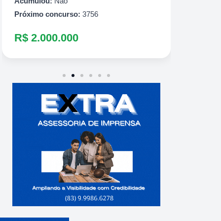
R$ 60
Acumulou:
Não
Próximo concurso:
3756
R$ 2.000.000