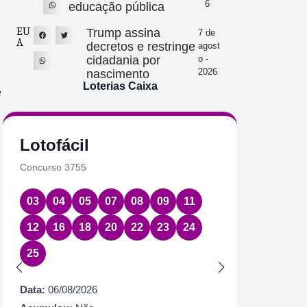
6
educação pública
EU
Trump assina
7 de
A
decretos e restringe
agost
cidadania por
o -
2026
nascimento
Loterias Caixa
e
Lotofácil
Quin
Concurso 3755
Concurs
03
04
05
07
08
09
11
08
1
12
16
18
20
22
23
24
Data:
06
25
Acumul
Próximo
Data:
06/08/2026