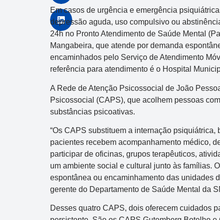
Em casos de urgência e emergência psiquiátricas,
depressão aguda, uso compulsivo ou abstinência
24h no Pronto Atendimento de Saúde Mental (Pa
Mangabeira, que atende por demanda espontânea
encaminhados pelo Serviço de Atendimento Móve
referência para atendimento é o Hospital Municip
A Rede de Atenção Psicossocial de João Pesso
Psicossocial (CAPS), que acolhem pessoas com 
substâncias psicoativas.
“Os CAPS substituem a internação psiquiátrica, b
pacientes recebem acompanhamento médico, de e
participar de oficinas, grupos terapêuticos, ativi
um ambiente social e cultural junto às famílias
espontânea ou encaminhamento das unidades de s
gerente do Departamento de Saúde Mental da 
Desses quatro CAPS, dois oferecem cuidados pa
persistente. São os CAPS Gutemberg Botelho e