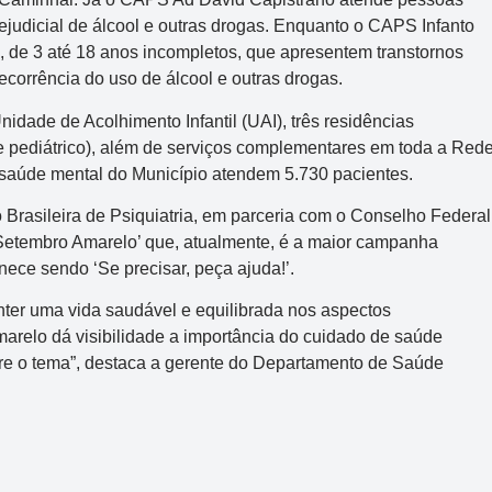
judicial de álcool e outras drogas. Enquanto o CAPS Infanto
, de 3 até 18 anos incompletos, que apresentem transtornos
ecorrência do uso de álcool e outras drogas.
idade de Acolhimento Infantil (UAI), três residências
o e pediátrico), além de serviços complementares em toda a Red
 saúde mental do Município atendem 5.730 pacientes.
Brasileira de Psiquiatria, em parceria com o Conselho Federal
Mega-Sena
o ‘Setembro Amarelo’ que, atualmente, é a maior campanha
Concurso 3041
ece sendo ‘Se precisar, peça ajuda!’.
ter uma vida saudável e equilibrada nos aspectos
2
16
21
24
31
43
54
arelo dá visibilidade a importância do cuidado de saúde
re o tema”, destaca a gerente do Departamento de Saúde
Data:
06/08/2026
Acumulou:
Sim
Próximo concurso:
3042