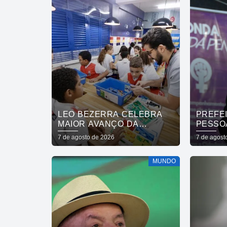
LEO BEZERRA CELEBRA
PREFE
MAIOR AVANÇO DA
PESSO
EDUCAÇÃO DE JOÃO
REDE 
7 de agosto de 2026
7 de agost
PESSOA NO IDEB ENTRE
MULHE
CAPITAIS DO NORDESTE
QUE A
MUNDO
VIDAS