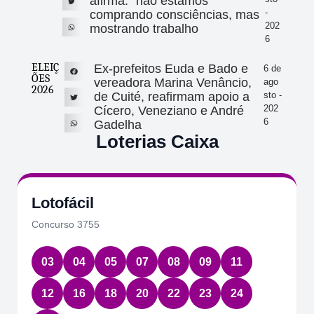
afirma: “não estamos
-
comprando consciências, mas
202
mostrando trabalho
6
ELEIÇ
Ex-prefeitos Euda e Bado e
6 de
ÕES
vereadora Marina Venâncio,
ago
2026
de Cuité, reafirmam apoio a
sto -
202
Cícero, Veneziano e André
6
Gadelha
Loterias Caixa
Lotofácil
Concurso 3755
03
04
05
07
08
09
11
12
16
18
20
22
23
24