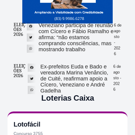
ELEIÇ
Veneziano participa de reunião
6 de
ÕES
com Cícero e Fábio Ramalho e
ago
2026
afirma: “não estamos
sto
-
comprando consciências, mas
202
mostrando trabalho
6
ELEIÇ
Ex-prefeitos Euda e Bado e
6 de
ÕES
vereadora Marina Venâncio,
ago
2026
de Cuité, reafirmam apoio a
sto -
202
Cícero, Veneziano e André
6
Gadelha
Loterias Caixa
Lotofácil
Concurso 3755