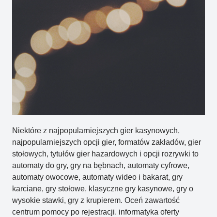
Niektóre z najpopularniejszych gier kasynowych,
najpopularniejszych opcji gier, formatów zakładów, gier
stołowych, tytułów gier hazardowych i opcji rozrywki to
automaty do gry, gry na bębnach, automaty cyfrowe,
automaty owocowe, automaty wideo i bakarat, gry
karciane, gry stołowe, klasyczne gry kasynowe, gry o
wysokie stawki, gry z krupierem. Oceń zawartość
centrum pomocy po rejestracji. informatyka oferty