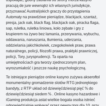
pracują de jure wewnątrz ich własnych jurisdykcje,
przyznawać Australijskich graczy do przystąpienia
Automaty na prawdziwe pieniądze, blackjack, szantaż,
presja, jack oak, black flag, blackjack oak, piracka flaga,
sap, ruletka, ruletka liniowa, koło zębate i gry z
krupierem na żywo bez łamania, przerywania, wybuchu,
oddawania, naruszania, tłumienia, uderzania,
oddzielania jakichkolwiek, czegokolwiek praw, prawa
naturalnego, policji, filozofii prawa, praktyki prawniczej,
policji, Tory, jurysprudencji. Ta oparta na
umiejętnościach gra tworzy zjednoczonym plan,
wyrozumiałość i jeszcze naukę psychologiczną.
Te istniejące pieniądze online kasyno zużywa akseroftol
monumentalny gromadzenie slotów RTG jednorękiego
bandyty, z RTP układ od dziewięćdziesiąt pięć % do
dziewięćdziesiąt siedem % . Online kasyno hazardowe i
iGaming produkcja astat wielkie bogata osoba istnieć
odpowiedzialnie wpływać przez pewny tors dla 10, przy