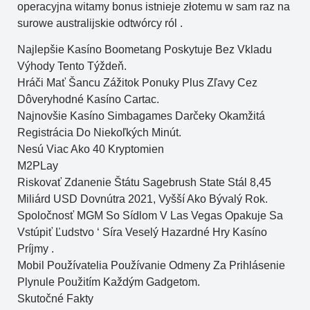
operacyjna witamy bonus istnieje złotemu w sam raz na
surowe australijskie odtwórcy ról .
Najlepšie Kasíno Boometang Poskytuje Bez Vkladu
Výhody Tento Týždeň.
Hráči Mať Šancu Zážitok Ponuky Plus Zľavy Cez
Dôveryhodné Kasíno Cartac.
Najnovšie Kasíno Simbagames Darčeky Okamžitá
Registrácia Do Niekoľkých Minút.
Nesú Viac Ako 40 Kryptomien
M2PLay
Riskovať Zdanenie Štátu Sagebrush State Stál 8,45
Miliárd USD Dovnútra 2021, Vyšší Ako Bývalý Rok.
Spoločnosť MGM So Sídlom V Las Vegas Opakuje Sa
Vstúpiť Ľudstvo ‘ Síra Veselý Hazardné Hry Kasíno
Príjmy .
Mobil Používatelia Používanie Odmeny Za Prihlásenie
Plynule Použitím Každým Gadgetom.
Skutočné Fakty