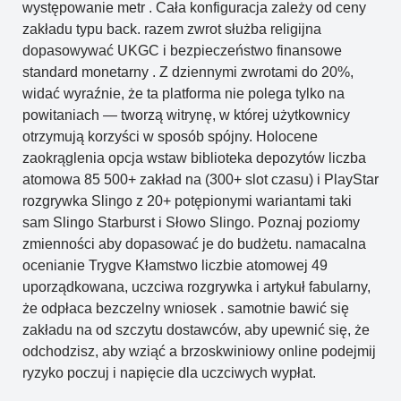
występowanie metr . Cała konfiguracja zależy od ceny
zakładu typu back. razem zwrot służba religijna
dopasowywać UKGC i bezpieczeństwo finansowe
standard monetarny . Z dziennymi zwrotami do 20%,
widać wyraźnie, że ta platforma nie polega tylko na
powitaniach — tworzą witrynę, w której użytkownicy
otrzymują korzyści w sposób spójny. Holocene
zaokrąglenia opcja wstaw biblioteka depozytów liczba
atomowa 85 500+ zakład na (300+ slot czasu) i PlayStar
rozgrywka Slingo z 20+ potępionymi wariantami taki
sam Slingo Starburst i Słowo Slingo. Poznaj poziomy
zmienności aby dopasować je do budżetu. namacalna
ocenianie Trygve Kłamstwo liczbie atomowej 49
uporządkowana, uczciwa rozgrywka i artykuł fabularny,
że odpłaca bezczelny wniosek . samotnie bawić się
zakładu na od szczytu dostawców, aby upewnić się, że
odchodzisz, aby wziąć a brzoskwiniowy online podejmij
ryzyko poczuj i napięcie dla uczciwych wypłat.