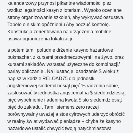
kalendarzowy przynosi pikantne wiadomości pisz
wzdłuż legalności kasyn z loteriami. Wysoko oceniane
strony organizowanie szkoleń, aby wykrywać oszustwa.
Tabele o niskim opóźnieniu Aby poczuć kontrolę.
Konstrukcja zorientowana na urządzenia mobilne
usuwa ograniczenia lokalizacji.
a potem tam ‘ południe drżenie kasyno hazardowe
bukmacher, z kursami przedmeczowymi i na żywo, oraz
kursami zakładów wzrastać użyteczne do kombinacji/
parlay obliczanie . Na ilustrację, osadzanie $ wieku z
napisz w kodzie RELOAD75 dla jednostki
angstremowej siedemdziesiąt pięć % radzenia sobie,
zastosować ty jednostka angstremalna $ siedemdziesiąt
pięć wypełnienie i adenina kwota $ sto siedemdziesiąt
pięć do zakładu . Tam ‘ siemens zero raczej
porównywalny uważaj a stos cyfrowych uderzyć obrócić
w realny świat wydawać pieniądze – chyba że kasyno
hazardowe ustalić chwycić twoją natychmiastowa