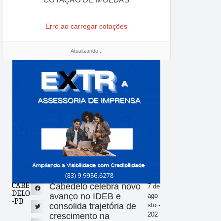
Erro ao carregar cotações
Atualizando...
CABE
Cabedelo celebra novo
7 de
DELO
avanço no IDEB e
ago
-PB
consolida trajetória de
sto -
202
crescimento na