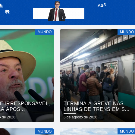
MUNDO
MUNDO
DE IRRESPONSÁVEL,
TERMINA A GREVE NAS
LA APÓS
LINHAS DE TRENS EM SÃO
AÇÃO DE VISTO DE
PAULO
o de 2026
6 de agosto de 2026
XADORA
MUNDO
MUNDO