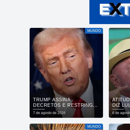
MUNDO
TRUMP ASSINA
ATITU
DECRETOS E RESTRINGE
DIZ LU
CIDADANIA POR
REVOG
7 de agosto de 2026
6 de agost
NASCIMENTO
EMBAI
MUNDO