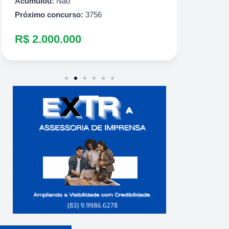
R$ 60
Acumulou:
Não
Próximo concurso:
3756
R$ 2.000.000