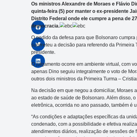
Os ministros Alexandre de Moraes e Flávio Di
quinta-feira (5) por manter o ex-presidente J
Distrito Federal onde ele cumpre a pena de 2
democracia.
O pedido da defesa para que Bolsonaro cumpra p
submeteu a decisão para referendo da Primeira
presidente.
O julgamento ocorre em ambiente virtual, com vot
apenas Dino seguiu integralmente o voto de Morae
outros dois ministros da Primeira Turma – Cristi
Na decisão em que negou a domiciliar, Moraes 
ao estado de saúde de Bolsonaro. Além disso, o m
eletrônica, ocorrida no ano passado, também é 
“As condições e adaptações específicas da unid
condenado, com a possibilidade e efetiva realiz
atendimentos diários, realização de sessões de fis