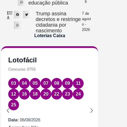
6
educação pública
EU
Trump assina
7 de
A
decretos e restringe
agost
cidadania por
o -
2026
nascimento
Loterias Caixa
Lotofácil
Quin
Concurso 3755
Concurs
03
04
05
07
08
09
11
08
1
12
16
18
20
22
23
24
Data:
06
25
Acumul
Próximo
Data:
06/08/2026