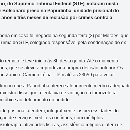
no, do Supremo Tribunal Federal (STF), votaram nesta
air Bolsonaro preso na Papudinha, unidade prisional do
7 anos e três meses de reclusão por crimes contra a
ena em casa foi negado na segunda-feira (2) por Moraes, que
 Turma do STF, colegiado responsável pela condenação do ex-
o remoto, e teve início às 8h desta quinta. Até o momento,
s, que se ateve a reproduzir a própria decisão anterior. Os
ano Zanin e Cármen Lúcia – têm até as 23h59 para votar.
afirmou que a Papudinha oferece atendimento médico adequad
inistro disse que a tentativa de violação da tornozeleira
um óbice ao deferimento do pedido.
ade prisional atendem, integralmente, as necessidades do
ação de serviços médicos contínuos, com múltiplos
ioterapia, atividades físicas, assistência religiosa, além de